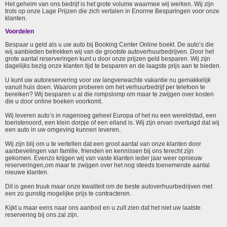
Het geheim van ons bedrijf is het grote volume waarmee wij werken. Wij zijn
trots op onze Lage Prijzen die zich vertalen in Enorme Besparingen voor onze
klanten.
Voordelen
Bespaar u geld als u uw auto bij Booking Center Online boekt. De auto’s die
wij aanbieden betrekken wij van de grootste autoverhuurbedrijven. Door het
grote aantal reserveringen kunt u door onze prijzen geld besparen. Wij zijn
dagelijks bezig onze klanten tijd te besparen en de laagste prijs aan te bieden.
U kunt uw autoreservering voor uw langverwachte vakantie nu gemakkelijk
vanuit huis doen. Waarom proberen om het verhuurbedrijf per telefoon te
bereiken? Wij besparen u al die rompslomp om maar te zwijgen over kosten
die u door online boeken voorkomt.
Wij leveren auto’s in nagenoeg geheel Europa of het nu een wereldstad, een
toeristenoord, een klein dorpje of een eiland is. Wij zijn ervan overtuigd dat wij
een auto in uw omgeving kunnen leveren.
Wij zijn blij om u te vertellen dat een groot aantal van onze klanten door
aanbevelingen van familie, frienden en kennissen bij ons terecht zijn
gekomen. Evenzo krijgen wij van vaste klanten ieder jaar weer opnieuw
reserveringen,om maar te zwijgen over het nog steeds toenemende aantal
nieuwe klanten.
Dit is geen truuk maar onze kwaliteit om de beste autoverhuurbedrijven met
een zo gunstig mogelijke prijs te contracteren.
Kijkt u maar eens naar ons aanbod en u zult zien dat het niet uw laatste
reservering bij ons zal zijn.