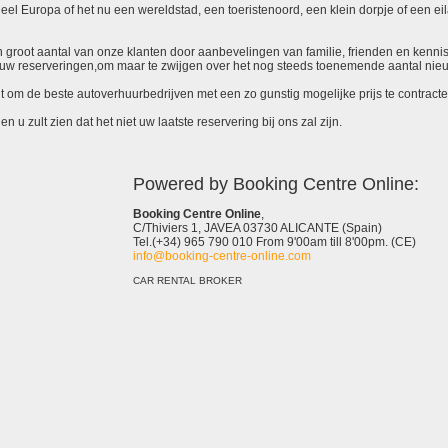
el Europa of het nu een wereldstad, een toeristenoord, een klein dorpje of een eila
 een groot aantal van onze klanten door aanbevelingen van familie, frienden en kenni
ieuw reserveringen,om maar te zwijgen over het nog steeds toenemende aantal nie
it om de beste autoverhuurbedrijven met een zo gunstig mogelijke prijs te contracte
 u zult zien dat het niet uw laatste reservering bij ons zal zijn.
Powered by Booking Centre Online:
Booking Centre Online
,
C/Thiviers 1, JAVEA 03730 ALICANTE (Spain)
Tel.(+34) 965 790 010 From 9'00am till 8'00pm. (CE)
info@booking-centre-online.com
CAR RENTAL BROKER