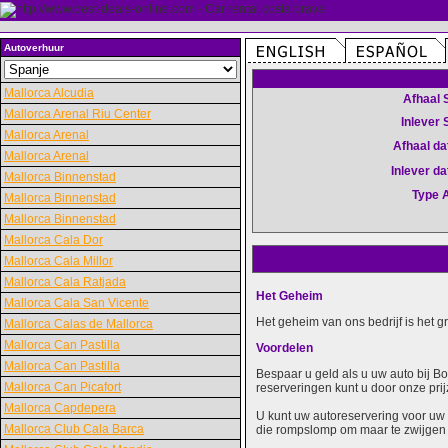
Autoverhuur
Mallorca Alcudia
Afhaal 
Mallorca Arenal Riu Center
Inlever 
Mallorca Arenal
Afhaal d
Mallorca Arenal
Inlever d
Mallorca Binnenstad
Type 
Mallorca Binnenstad
Mallorca Binnenstad
Mallorca Cala Dor
Mallorca Cala Millor
Mallorca Cala Ratjada
Het Geheim
Mallorca Cala San Vicente
Het geheim van ons bedrijf is het 
Mallorca Calas de Mallorca
Mallorca Can Pastilla
Voordelen
Mallorca Can Pastilla
Bespaar u geld als u uw auto bij B
Mallorca Can Picafort
reserveringen kunt u door onze prij
Mallorca Capdepera
U kunt uw autoreservering voor uw 
Mallorca Club Cala Barca
die rompslomp om maar te zwijgen 