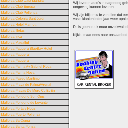
Mallorca Club Cala Mandia
Wij leveren auto’s in nagenoeg gehe
Mallorca Club Europa
omgeving kunnen leveren.
Mallorca Club Pollentia
Wij zijn blij om u te vertellen dat
Mallorca Colonia Sant Jordi
vaste klanten ieder jaar weer opn
Mallorca Hotel Marriott
Dit is geen truuk maar onze kwalite
Mallorca Illetas
Kijkt u maar eens naar ons aanbod en
Mallorca Inca
Mallorca Magalluf
Mallorca Paguera BlueBay Hotel
Mallorca Paguera
Mallorca Paguera
Mallorca Palma Av Gabriel Roca
Mallorca Palma Nova
Mallorca Paseo Marítimo
Mallorca Playa de Palma/Arenal
Mallorca Playas De Muro Cc EdEn
Mallorca Poligono Son Oms
Mallorca Polígono de Levante
Mallorca Portals Nous
Mallorca Puerto Pollensa
Mallorca Sa Coma
Mallorca Santa Ponsa