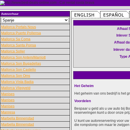
Autoverhuur
Mallorca Portals Nous
Afhaal 
Mallorca Puerto Pollensa
Inlever 
Mallorca Sa Coma
Afhaal d
Mallorca Santa Ponsa
Inlever d
Mallorca Soller
Type 
Mallorca Son Antem/Marriott
Mallorca Son Bugadellas
Mallorca Son Castello
Mallorca Son Oms
Mallorca Vista Badia
Het Geheim
Mallorca Vliegveld
Het geheim van ons bedrijf is het 
Manises
Manises
Voordelen
Manises
Bespaar u geld als u uw auto bij B
Manresa
reserveringen kunt u door onze prij
Marbella Binnenstad
U kunt uw autoreservering voor uw 
Marbella Binnenstad
die rompslomp om maar te zwijgen 