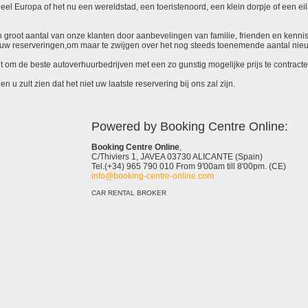
el Europa of het nu een wereldstad, een toeristenoord, een klein dorpje of een eila
 een groot aantal van onze klanten door aanbevelingen van familie, frienden en kenni
ieuw reserveringen,om maar te zwijgen over het nog steeds toenemende aantal nie
it om de beste autoverhuurbedrijven met een zo gunstig mogelijke prijs te contracte
 u zult zien dat het niet uw laatste reservering bij ons zal zijn.
Powered by Booking Centre Online:
Booking Centre Online
,
C/Thiviers 1, JAVEA 03730 ALICANTE (Spain)
Tel.(+34) 965 790 010 From 9'00am till 8'00pm. (CE)
info@booking-centre-online.com
CAR RENTAL BROKER