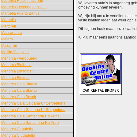
Marbella Hotel Inlevering
Wij leveren auto’s in nagenoeg gehe
Marbella Levering aan Huis
omgeving kunnen leveren.
Marbella Puerto Banus
Wij zijn blij om u te vertellen dat
Marbella
vaste klanten ieder jaar weer opn
Martorell
Dit is geen truuk maar onze kwalite
Massanassa
Kijkt u maar eens naar ons aanbod en
Mataro
Mazarron
Melilla Vliegveld
Menorca - Aeropuerto
Menorca Binibeca
Menorca Biniforcat
Menorca Binimar
Menorca Cala Blanca
Menorca Cala Blanca
Menorca Cala Bosch
Menorca Cala Galdana Ur Serpentona
Menorca Cala Galdana Ur Serpentona
Menorca Cala Santandria Ho Prinz
Menorca Cala Santandria Ho Prinz
Menorca Canutells
Menorca Ciudadella