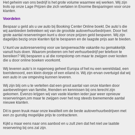
Het geheim van ons bedrijf is het grote volume waarmee wij werken. Wij zijn
trots op onze Lage Prijzen die zich vertalen in Enorme Besparingen voor onze
klanten.
Voordelen
Bespaar u geld als u uw auto bij Booking Center Online boekt. De auto’s die
wij aanbieden betrekken wij van de grootste autoverhuurbedrijven. Door het
grote aantal reserveringen kunt u door onze prijzen geld besparen. Wij zijn
dagelijks bezig onze klanten tijd te besparen en de laagste prijs aan te bieden.
U kunt uw autoreservering voor uw langverwachte vakantie nu gemakkelijk
vanuit huis doen. Waarom proberen om het verhuurbedrijf per telefoon te
bereiken? Wij besparen u al die rompslomp om maar te zwijgen over kosten
die u door online boeken voorkomt.
Wij leveren auto’s in nagenoeg geheel Europa of het nu een wereldstad, een
toeristenoord, een klein dorpje of een eiland is. Wij zijn ervan overtuigd dat wij
een auto in uw omgeving kunnen leveren.
Wij zijn blij om u te vertellen dat een groot aantal van onze klanten door
aanbevelingen van familie, frienden en kennissen bij ons terecht zijn
gekomen. Evenzo krijgen wij van vaste klanten ieder jaar weer opnieuw
reserveringen,om maar te zwijgen over het nog steeds toenemende aantal
nieuwe klanten.
Dit is geen truuk maar onze kwaliteit om de beste autoverhuurbedrijven met
een zo gunstig mogelijke prijs te contracteren.
Kijkt u maar eens naar ons aanbod en u zult zien dat het niet uw laatste
reservering bij ons zal zijn.