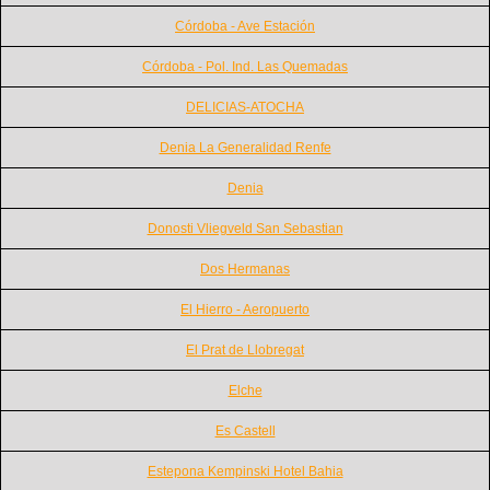
Córdoba - Ave Estación
Córdoba - Pol. Ind. Las Quemadas
DELICIAS-ATOCHA
Denia La Generalidad Renfe
Denia
Donosti Vliegveld San Sebastian
Dos Hermanas
El Hierro - Aeropuerto
El Prat de Llobregat
Elche
Es Castell
Estepona Kempinski Hotel Bahia