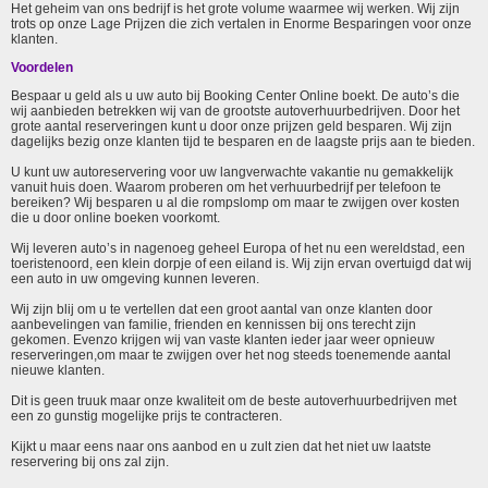
Het geheim van ons bedrijf is het grote volume waarmee wij werken. Wij zijn
trots op onze Lage Prijzen die zich vertalen in Enorme Besparingen voor onze
klanten.
Voordelen
Bespaar u geld als u uw auto bij Booking Center Online boekt. De auto’s die
wij aanbieden betrekken wij van de grootste autoverhuurbedrijven. Door het
grote aantal reserveringen kunt u door onze prijzen geld besparen. Wij zijn
dagelijks bezig onze klanten tijd te besparen en de laagste prijs aan te bieden.
U kunt uw autoreservering voor uw langverwachte vakantie nu gemakkelijk
vanuit huis doen. Waarom proberen om het verhuurbedrijf per telefoon te
bereiken? Wij besparen u al die rompslomp om maar te zwijgen over kosten
die u door online boeken voorkomt.
Wij leveren auto’s in nagenoeg geheel Europa of het nu een wereldstad, een
toeristenoord, een klein dorpje of een eiland is. Wij zijn ervan overtuigd dat wij
een auto in uw omgeving kunnen leveren.
Wij zijn blij om u te vertellen dat een groot aantal van onze klanten door
aanbevelingen van familie, frienden en kennissen bij ons terecht zijn
gekomen. Evenzo krijgen wij van vaste klanten ieder jaar weer opnieuw
reserveringen,om maar te zwijgen over het nog steeds toenemende aantal
nieuwe klanten.
Dit is geen truuk maar onze kwaliteit om de beste autoverhuurbedrijven met
een zo gunstig mogelijke prijs te contracteren.
Kijkt u maar eens naar ons aanbod en u zult zien dat het niet uw laatste
reservering bij ons zal zijn.