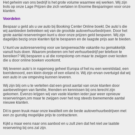
Het geheim van ons bedrijf is het grote volume waarmee wij werken. Wij zijn
trots op onze Lage Prijzen die zich vertalen in Enorme Besparingen voor onze
klanten.
Voordelen
Bespaar u geld als u uw auto bij Booking Center Online boekt. De auto’s die
wij aanbieden betrekken wij van de grootste autoverhuurbedrijven. Door het
grote aantal reserveringen kunt u door onze prijzen geld besparen. Wij zijn
dagelijks bezig onze klanten tijd te besparen en de laagste prijs aan te bieden.
U kunt uw autoreservering voor uw langverwachte vakantie nu gemakkelijk
vanuit huis doen. Waarom proberen om het verhuurbedrijf per telefoon te
bereiken? Wij besparen u al die rompslomp om maar te zwijgen over kosten
die u door online boeken voorkomt.
Wij leveren auto’s in nagenoeg geheel Europa of het nu een wereldstad, een
toeristenoord, een klein dorpje of een eiland is. Wij zijn ervan overtuigd dat wij
een auto in uw omgeving kunnen leveren.
Wij zijn blij om u te vertellen dat een groot aantal van onze klanten door
aanbevelingen van familie, frienden en kennissen bij ons terecht zijn
gekomen. Evenzo krijgen wij van vaste klanten ieder jaar weer opnieuw
reserveringen,om maar te zwijgen over het nog steeds toenemende aantal
nieuwe klanten.
Dit is geen truuk maar onze kwaliteit om de beste autoverhuurbedrijven met
een zo gunstig mogelijke prijs te contracteren.
Kijkt u maar eens naar ons aanbod en u zult zien dat het niet uw laatste
reservering bij ons zal zijn.