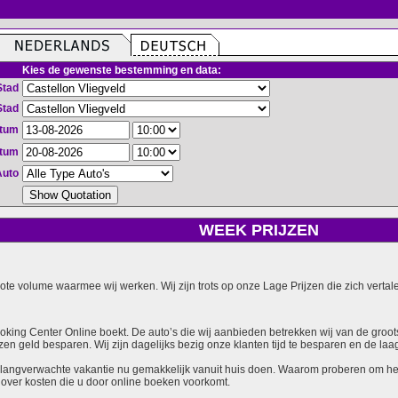
Kies de gewenste bestemming en data:
Stad
Stad
atum
atum
Auto
WEEK PRIJZEN
grote volume waarmee wij werken. Wij zijn trots op onze Lage Prijzen die zich vert
ooking Center Online boekt. De auto’s die wij aanbieden betrekken wij van de groot
zen geld besparen. Wij zijn dagelijks bezig onze klanten tijd te besparen en de laag
langverwachte vakantie nu gemakkelijk vanuit huis doen. Waarom proberen om het v
over kosten die u door online boeken voorkomt.