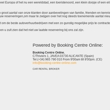
el Europa of het nu een wereldstad, een toeristenoord, een klein dorpje of een eila
 een groot aantal van onze klanten door aanbevelingen van familie, frienden en kenni
ieuw reserveringen,om maar te zwijgen over het nog steeds toenemende aantal nie
it om de beste autoverhuurbedrijven met een zo gunstig mogelijke prijs te contracte
 u zult zien dat het niet uw laatste reservering bij ons zal zijn.
Powered by Booking Centre Online:
Booking Centre Online
,
C/Thiviers 1, JAVEA 03730 ALICANTE (Spain)
Tel.(+34) 965 790 010 From 9'00am till 8'00pm. (CE)
info@booking-centre-online.com
CAR RENTAL BROKER