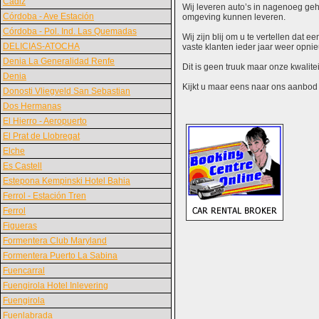
Cádiz
Wij leveren auto’s in nagenoeg gehe
Córdoba - Ave Estación
omgeving kunnen leveren.
Córdoba - Pol. Ind. Las Quemadas
Wij zijn blij om u te vertellen dat
DELICIAS-ATOCHA
vaste klanten ieder jaar weer opn
Denia La Generalidad Renfe
Dit is geen truuk maar onze kwalite
Denia
Kijkt u maar eens naar ons aanbod en
Donosti Vliegveld San Sebastian
Dos Hermanas
El Hierro - Aeropuerto
El Prat de Llobregat
Elche
Es Castell
Estepona Kempinski Hotel Bahia
Ferrol - Estación Tren
Ferrol
Figueras
Formentera Club Maryland
Formentera Puerto La Sabina
Fuencarral
Fuengirola Hotel Inlevering
Fuengirola
Fuenlabrada