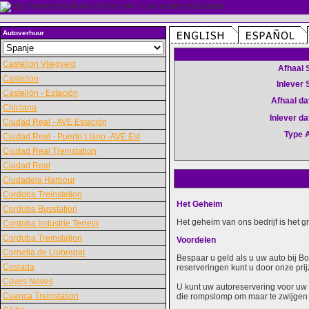
Autoverhuur
Castellon Vliegveld
Afhaal 
Castellon
Inlever 
Castellón - Estación
Afhaal d
Chiclana
Inlever d
Ciudad Real - AVE Estación
Type 
Ciudad Real - Puerto Llano -AVE Est
Ciudad Real Treinstation
Ciudad Real
Ciudadela Harbour
Cordoba Treinstation
Het Geheim
Cordoba Busstation
Het geheim van ons bedrijf is het 
Cordoba Industrie Terrein
Cordoba Treinstation
Voordelen
Cornella de Llobregat
Bespaar u geld als u uw auto bij B
Coslada
reserveringen kunt u door onze prij
Coves Noves
U kunt uw autoreservering voor uw 
Cuenca Treinstation
die rompslomp om maar te zwijgen 