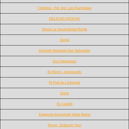
Córdoba - Pol. Ind. Las Quemadas
DELICIAS-ATOCHA
Denia La Generalidad Renfe
Denia
Donosti Vliegveld San Sebastian
Dos Hermanas
El Hierro - Aeropuerto
El Prat de Llobregat
Elche
Es Castell
Estepona Kempinski Hotel Bahia
Ferrol - Estación Tren