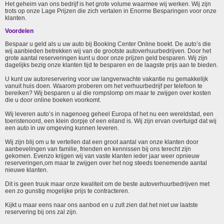
Het geheim van ons bedrijf is het grote volume waarmee wij werken. Wij zijn
trots op onze Lage Prijzen die zich vertalen in Enorme Besparingen voor onze
klanten.
Voordelen
Bespaar u geld als u uw auto bij Booking Center Online boekt. De auto’s die
wij aanbieden betrekken wij van de grootste autoverhuurbedrijven. Door het
grote aantal reserveringen kunt u door onze prijzen geld besparen. Wij zijn
dagelijks bezig onze klanten tijd te besparen en de laagste prijs aan te bieden.
U kunt uw autoreservering voor uw langverwachte vakantie nu gemakkelijk
vanuit huis doen. Waarom proberen om het verhuurbedrijf per telefoon te
bereiken? Wij besparen u al die rompslomp om maar te zwijgen over kosten
die u door online boeken voorkomt.
Wij leveren auto’s in nagenoeg geheel Europa of het nu een wereldstad, een
toeristenoord, een klein dorpje of een eiland is. Wij zijn ervan overtuigd dat wij
een auto in uw omgeving kunnen leveren.
Wij zijn blij om u te vertellen dat een groot aantal van onze klanten door
aanbevelingen van familie, frienden en kennissen bij ons terecht zijn
gekomen. Evenzo krijgen wij van vaste klanten ieder jaar weer opnieuw
reserveringen,om maar te zwijgen over het nog steeds toenemende aantal
nieuwe klanten.
Dit is geen truuk maar onze kwaliteit om de beste autoverhuurbedrijven met
een zo gunstig mogelijke prijs te contracteren.
Kijkt u maar eens naar ons aanbod en u zult zien dat het niet uw laatste
reservering bij ons zal zijn.