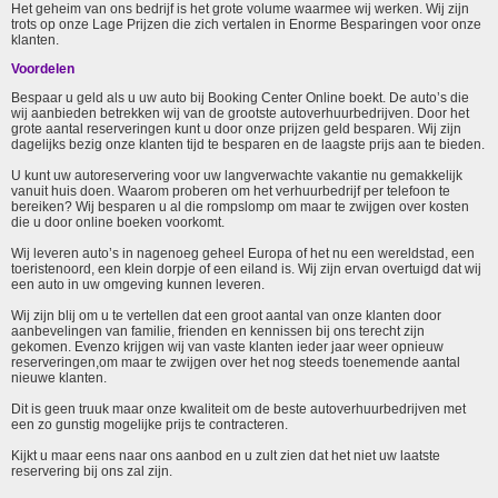
Het geheim van ons bedrijf is het grote volume waarmee wij werken. Wij zijn
trots op onze Lage Prijzen die zich vertalen in Enorme Besparingen voor onze
klanten.
Voordelen
Bespaar u geld als u uw auto bij Booking Center Online boekt. De auto’s die
wij aanbieden betrekken wij van de grootste autoverhuurbedrijven. Door het
grote aantal reserveringen kunt u door onze prijzen geld besparen. Wij zijn
dagelijks bezig onze klanten tijd te besparen en de laagste prijs aan te bieden.
U kunt uw autoreservering voor uw langverwachte vakantie nu gemakkelijk
vanuit huis doen. Waarom proberen om het verhuurbedrijf per telefoon te
bereiken? Wij besparen u al die rompslomp om maar te zwijgen over kosten
die u door online boeken voorkomt.
Wij leveren auto’s in nagenoeg geheel Europa of het nu een wereldstad, een
toeristenoord, een klein dorpje of een eiland is. Wij zijn ervan overtuigd dat wij
een auto in uw omgeving kunnen leveren.
Wij zijn blij om u te vertellen dat een groot aantal van onze klanten door
aanbevelingen van familie, frienden en kennissen bij ons terecht zijn
gekomen. Evenzo krijgen wij van vaste klanten ieder jaar weer opnieuw
reserveringen,om maar te zwijgen over het nog steeds toenemende aantal
nieuwe klanten.
Dit is geen truuk maar onze kwaliteit om de beste autoverhuurbedrijven met
een zo gunstig mogelijke prijs te contracteren.
Kijkt u maar eens naar ons aanbod en u zult zien dat het niet uw laatste
reservering bij ons zal zijn.