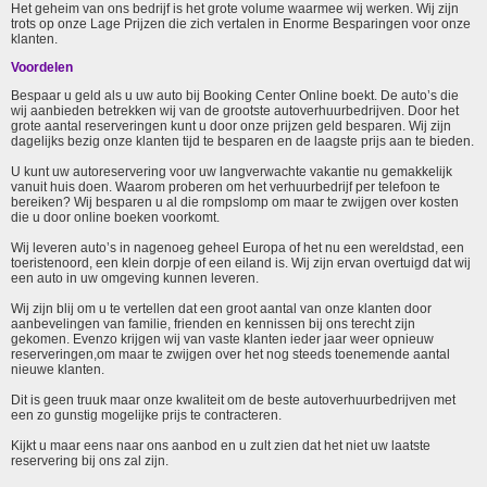
Het geheim van ons bedrijf is het grote volume waarmee wij werken. Wij zijn
trots op onze Lage Prijzen die zich vertalen in Enorme Besparingen voor onze
klanten.
Voordelen
Bespaar u geld als u uw auto bij Booking Center Online boekt. De auto’s die
wij aanbieden betrekken wij van de grootste autoverhuurbedrijven. Door het
grote aantal reserveringen kunt u door onze prijzen geld besparen. Wij zijn
dagelijks bezig onze klanten tijd te besparen en de laagste prijs aan te bieden.
U kunt uw autoreservering voor uw langverwachte vakantie nu gemakkelijk
vanuit huis doen. Waarom proberen om het verhuurbedrijf per telefoon te
bereiken? Wij besparen u al die rompslomp om maar te zwijgen over kosten
die u door online boeken voorkomt.
Wij leveren auto’s in nagenoeg geheel Europa of het nu een wereldstad, een
toeristenoord, een klein dorpje of een eiland is. Wij zijn ervan overtuigd dat wij
een auto in uw omgeving kunnen leveren.
Wij zijn blij om u te vertellen dat een groot aantal van onze klanten door
aanbevelingen van familie, frienden en kennissen bij ons terecht zijn
gekomen. Evenzo krijgen wij van vaste klanten ieder jaar weer opnieuw
reserveringen,om maar te zwijgen over het nog steeds toenemende aantal
nieuwe klanten.
Dit is geen truuk maar onze kwaliteit om de beste autoverhuurbedrijven met
een zo gunstig mogelijke prijs te contracteren.
Kijkt u maar eens naar ons aanbod en u zult zien dat het niet uw laatste
reservering bij ons zal zijn.