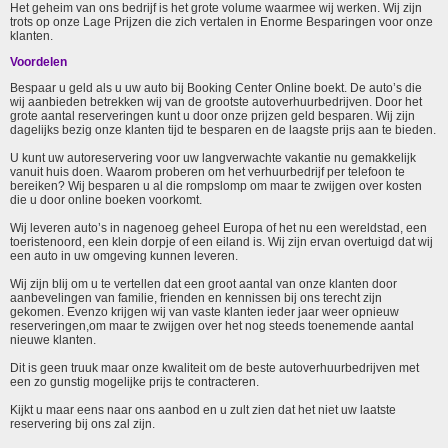
Het geheim van ons bedrijf is het grote volume waarmee wij werken. Wij zijn
trots op onze Lage Prijzen die zich vertalen in Enorme Besparingen voor onze
klanten.
Voordelen
Bespaar u geld als u uw auto bij Booking Center Online boekt. De auto’s die
wij aanbieden betrekken wij van de grootste autoverhuurbedrijven. Door het
grote aantal reserveringen kunt u door onze prijzen geld besparen. Wij zijn
dagelijks bezig onze klanten tijd te besparen en de laagste prijs aan te bieden.
U kunt uw autoreservering voor uw langverwachte vakantie nu gemakkelijk
vanuit huis doen. Waarom proberen om het verhuurbedrijf per telefoon te
bereiken? Wij besparen u al die rompslomp om maar te zwijgen over kosten
die u door online boeken voorkomt.
Wij leveren auto’s in nagenoeg geheel Europa of het nu een wereldstad, een
toeristenoord, een klein dorpje of een eiland is. Wij zijn ervan overtuigd dat wij
een auto in uw omgeving kunnen leveren.
Wij zijn blij om u te vertellen dat een groot aantal van onze klanten door
aanbevelingen van familie, frienden en kennissen bij ons terecht zijn
gekomen. Evenzo krijgen wij van vaste klanten ieder jaar weer opnieuw
reserveringen,om maar te zwijgen over het nog steeds toenemende aantal
nieuwe klanten.
Dit is geen truuk maar onze kwaliteit om de beste autoverhuurbedrijven met
een zo gunstig mogelijke prijs te contracteren.
Kijkt u maar eens naar ons aanbod en u zult zien dat het niet uw laatste
reservering bij ons zal zijn.