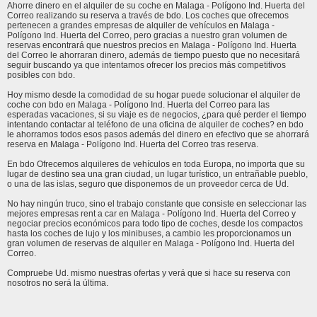
Ahorre dinero en el alquiler de su coche en Malaga - Polígono Ind. Huerta del
Correo realizando su reserva a través de bdo. Los coches que ofrecemos
pertenecen a grandes empresas de alquiler de vehículos en Malaga -
Polígono Ind. Huerta del Correo, pero gracias a nuestro gran volumen de
reservas encontrará que nuestros precios en Malaga - Polígono Ind. Huerta
del Correo le ahorraran dinero, además de tiempo puesto que no necesitará
seguir buscando ya que intentamos ofrecer los precios más competitivos
posibles con bdo.
Hoy mismo desde la comodidad de su hogar puede solucionar el alquiler de
coche con bdo en Malaga - Polígono Ind. Huerta del Correo para las
esperadas vacaciones, si su viaje es de negocios, ¿para qué perder el tiempo
intentando contactar al teléfono de una oficina de alquiler de coches? en bdo
le ahorramos todos esos pasos además del dinero en efectivo que se ahorrará
reserva en Malaga - Polígono Ind. Huerta del Correo tras reserva.
En bdo Ofrecemos alquileres de vehículos en toda Europa, no importa que su
lugar de destino sea una gran ciudad, un lugar turístico, un entrañable pueblo,
o una de las islas, seguro que disponemos de un proveedor cerca de Ud.
No hay ningún truco, sino el trabajo constante que consiste en seleccionar las
mejores empresas rent a car en Malaga - Polígono Ind. Huerta del Correo y
negociar precios económicos para todo tipo de coches, desde los compactos
hasta los coches de lujo y los minibuses, a cambio les proporcionamos un
gran volumen de reservas de alquiler en Malaga - Polígono Ind. Huerta del
Correo.
Compruebe Ud. mismo nuestras ofertas y verá que si hace su reserva con
nosotros no será la última.