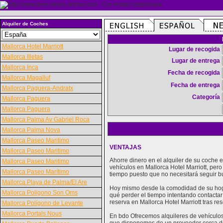
Alquiler de Coches
Mallorca Hotel Marriott
Lugar de recogida
Mallorca Illetas
Lugar de entrega
Mallorca Inca
Fecha de recogida
Mallorca Magalluf
Fecha de entrega
Mallorca Paguera-Andratx
Categoría
Mallorca Paguera
Mallorca Paguera
Mallorca Palma Av Gabriel Roca
Mallorca Palma Nova
Mallorca Paseo Maritimo
VENTAJAS
Mallorca Paseo Maritimo
Ahorre dinero en el alquiler de su coche
Mallorca Paseo Maritimo
vehículos en Mallorca Hotel Marriott, per
Mallorca Paseo Marítimo
tiempo puesto que no necesitará seguir b
Mallorca Playa de Palma/El Are
Hoy mismo desde la comodidad de su hogar
Mallorca Poligono Son Oms
qué perder el tiempo intentando contactar
reserva en Mallorca Hotel Marriott tras res
Mallorca Polígono de Levante
Mallorca Portals Nous
En bdo Ofrecemos alquileres de vehículos 