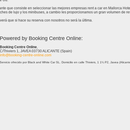
e Ud.
tante que consiste en seleccionar las mejores empresas rent a car en Mallorca Hote
hes de lujo y los minibuses, a cambio les proporcionamos un gran volumen de rese
erá que si hace su reserva con nosotros no será la última.
Powered by Booking Centre Online:
Booking Centre Online
,
C/Thiviers 1, JAVEA 03730 ALICANTE (Spain)
info@booking-centre-online.com
Servicio ofrecido por Black and White Car SL. Domicilio en calle Thiviers, 1 1¼ P2, Javea (Alica