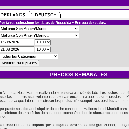
Por favor, seleccione los datos de Recogida y Entrega deseados:
PRECIOS SEMANALES
 en Mallorca Hotel Marriott realizando su reserva a través de bdo. Los coches que
o gracias a nuestro gran volumen de reservas encontrará que nuestros precios en M
uscando ya que intentamos ofrecer los precios más competitivos posibles con bdo.
 puede solucionar el alquiler de coche con bdo en Mallorca Hotel Marriott para l
 al teléfono de una oficina de alquiler de coches? en bdo le ahorramos todos eso
erva.
en toda Europa, no importa que su lugar de destino sea una gran ciudad, un lugar t