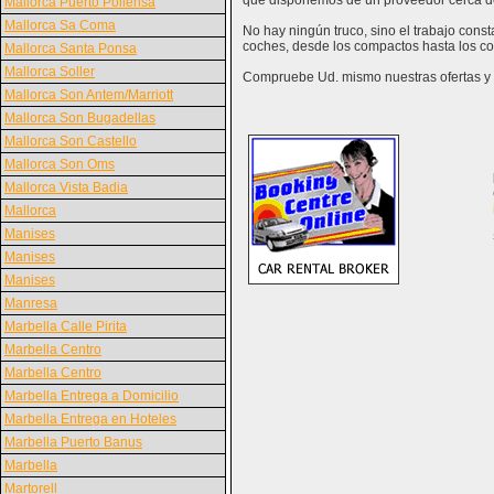
que disponemos de un proveedor cerca d
Mallorca Puerto Pollensa
Mallorca Sa Coma
No hay ningún truco, sino el trabajo cons
coches, desde los compactos hasta los coc
Mallorca Santa Ponsa
Mallorca Soller
Compruebe Ud. mismo nuestras ofertas y v
Mallorca Son Antem/Marriott
Mallorca Son Bugadellas
Mallorca Son Castello
Mallorca Son Oms
Mallorca Vista Badia
Mallorca
Manises
Manises
Manises
Manresa
Marbella Calle Pirita
Marbella Centro
Marbella Centro
Marbella Entrega a Domicilio
Marbella Entrega en Hoteles
Marbella Puerto Banus
Marbella
Martorell