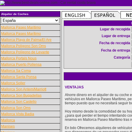
Alquiler de Coches
Mallorca Paseo Maritimo
Lugar de recogida
Mallorca Paseo Marítimo
Lugar de entrega
Mallorca Playa de Palma/El Are
Fecha de recogida
Mallorca Poligono Son Oms
Fecha de entrega
Mallorca Polígono de Levante
Categoría
Mallorca Portals Nous
Mallorca Puerto Pollensa
Mallorca Sa Coma
Mallorca Santa Ponsa
Mallorca Soller
VENTAJAS
Mallorca Son Antem/Marriott
Ahorre dinero en el alquiler de su coche
Mallorca Son Bugadellas
vehículos en Mallorca Paseo Maritimo, pe
Mallorca Son Castello
tiempo puesto que no necesitará seguir b
Mallorca Son Oms
Hoy mismo desde la comodidad de su hogar
Mallorca Vista Badia
¿para qué perder el tiempo intentando con
reserva en Mallorca Paseo Maritimo tras r
Mallorca
Manises
En bdo Ofrecemos alquileres de vehículos 