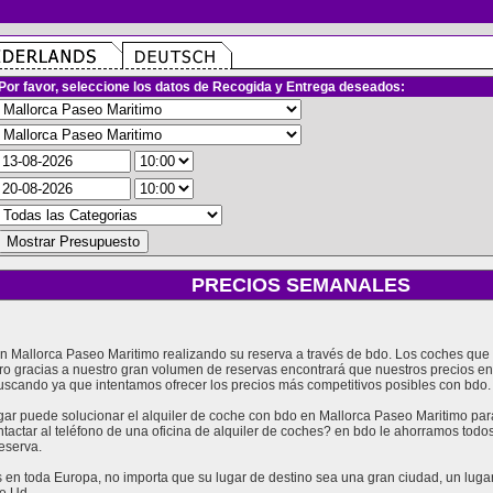
Por favor, seleccione los datos de Recogida y Entrega deseados:
PRECIOS SEMANALES
 en Mallorca Paseo Maritimo realizando su reserva a través de bdo. Los coches qu
ro gracias a nuestro gran volumen de reservas encontrará que nuestros precios e
uscando ya que intentamos ofrecer los precios más competitivos posibles con bdo.
 puede solucionar el alquiler de coche con bdo en Mallorca Paseo Maritimo para 
tactar al teléfono de una oficina de alquiler de coches? en bdo le ahorramos tod
eserva.
en toda Europa, no importa que su lugar de destino sea una gran ciudad, un lugar t