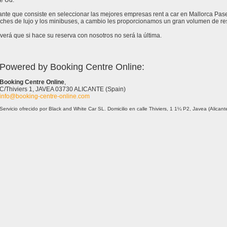
e Ud.
tante que consiste en seleccionar las mejores empresas rent a car en Mallorca Pa
ches de lujo y los minibuses, a cambio les proporcionamos un gran volumen de res
erá que si hace su reserva con nosotros no será la última.
Powered by Booking Centre Online:
Booking Centre Online
,
C/Thiviers 1, JAVEA 03730 ALICANTE (Spain)
info@booking-centre-online.com
Servicio ofrecido por Black and White Car SL. Domicilio en calle Thiviers, 1 1¼ P2, Javea (Alica