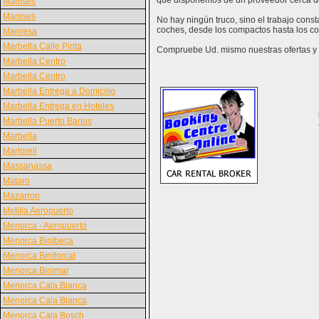
que disponemos de un proveedor cerca d
Manises
Manises
No hay ningún truco, sino el trabajo cons
coches, desde los compactos hasta los co
Manresa
Marbella Calle Pirita
Compruebe Ud. mismo nuestras ofertas y v
Marbella Centro
Marbella Centro
Marbella Entrega a Domicilio
Marbella Entrega en Hoteles
Marbella Puerto Banus
Marbella
Martorell
Massanassa
Mataro
Mazarron
Melilla Aeropuerto
Menorca - Aeropuerto
Menorca Binibeca
Menorca Biniforcat
Menorca Binimar
Menorca Cala Blanca
Menorca Cala Blanca
Menorca Cala Bosch