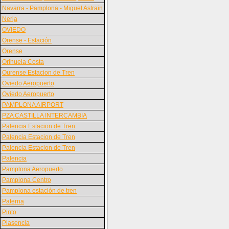
Navarra - Pamplona - Miguel Astrain
Nerja
OVIEDO
Orense - Estación
Orense
Orihuela Costa
Ourense Estacion de Tren
Oviedo Aeropuerto
Oviedo Aeropuerto
PAMPLONA AIRPORT
PZA CASTILLA INTERCAMBIA
Palencia Estacion de Tren
Palencia Estacion de Tren
Palencia Estacion de Tren
Palencia
Pamplona Aeropuerto
Pamplona Centro
Pamplona estación de tren
Paterna
Pinto
Plasencia