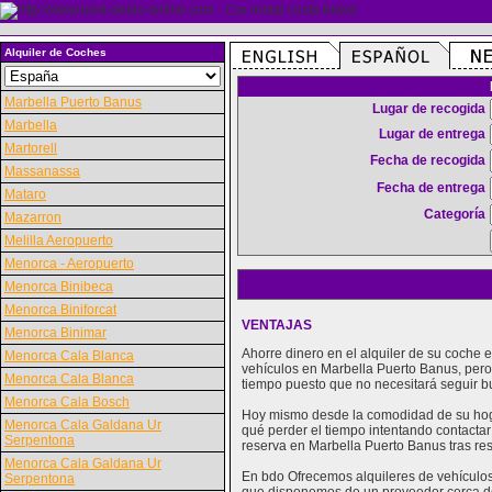
Alquiler de Coches
Marbella Puerto Banus
Lugar de recogida
Marbella
Lugar de entrega
Martorell
Fecha de recogida
Massanassa
Fecha de entrega
Mataro
Categoría
Mazarron
Melilla Aeropuerto
Menorca - Aeropuerto
Menorca Binibeca
Menorca Biniforcat
VENTAJAS
Menorca Binimar
Ahorre dinero en el alquiler de su coche
Menorca Cala Blanca
vehículos en Marbella Puerto Banus, pero
Menorca Cala Blanca
tiempo puesto que no necesitará seguir b
Menorca Cala Bosch
Hoy mismo desde la comodidad de su hogar
Menorca Cala Galdana Ur
qué perder el tiempo intentando contactar
Serpentona
reserva en Marbella Puerto Banus tras re
Menorca Cala Galdana Ur
En bdo Ofrecemos alquileres de vehículos 
Serpentona