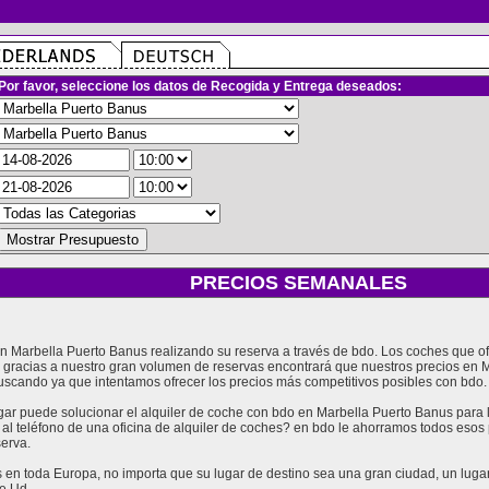
Por favor, seleccione los datos de Recogida y Entrega deseados:
PRECIOS SEMANALES
 en Marbella Puerto Banus realizando su reserva a través de bdo. Los coches que
 gracias a nuestro gran volumen de reservas encontrará que nuestros precios en 
uscando ya que intentamos ofrecer los precios más competitivos posibles con bdo.
 puede solucionar el alquiler de coche con bdo en Marbella Puerto Banus para l
 al teléfono de una oficina de alquiler de coches? en bdo le ahorramos todos eso
serva.
en toda Europa, no importa que su lugar de destino sea una gran ciudad, un lugar t