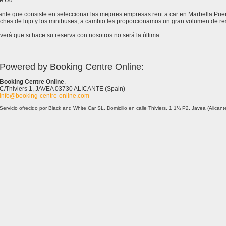
e Ud.
tante que consiste en seleccionar las mejores empresas rent a car en Marbella Pu
ches de lujo y los minibuses, a cambio les proporcionamos un gran volumen de re
erá que si hace su reserva con nosotros no será la última.
Powered by Booking Centre Online:
Booking Centre Online
,
C/Thiviers 1, JAVEA 03730 ALICANTE (Spain)
info@booking-centre-online.com
Servicio ofrecido por Black and White Car SL. Domicilio en calle Thiviers, 1 1¼ P2, Javea (Alica