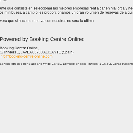
e Ud.
tante que consiste en seleccionar las mejores empresas rent a car en Mallorca y n
 los minibuses, a cambio les proporcionamos un gran volumen de reservas de alquil
erá que si hace su reserva con nosotros no será la última.
Powered by Booking Centre Online:
Booking Centre Online
,
C/Thiviers 1, JAVEA 03730 ALICANTE (Spain)
info@booking-centre-online.com
Servicio ofrecido por Black and White Car SL. Domicilio en calle Thiviers, 1 1¼ P2, Javea (Alica