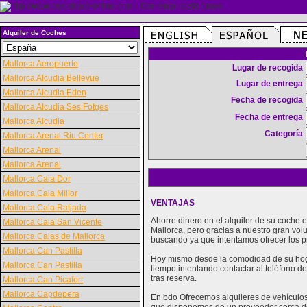
Alquiler de Coches
Mallorca Aeropuerto
Lugar de recogida
Mallorca Alcudia Bellevue
Lugar de entrega
Mallorca Alcudia Eden
Fecha de recogida
Mallorca Alcudia Ses Fotges
Fecha de entrega
Mallorca Alcudia
Categoría
Mallorca Arenal Riu Center
Mallorca Arenal
Mallorca Arenal
Mallorca Cala Dor
Mallorca Cala Millor
VENTAJAS
Mallorca Cala Ratjada
Ahorre dinero en el alquiler de su coche
Mallorca Cala San Vicente
Mallorca, pero gracias a nuestro gran vo
Mallorca Calas de Mallorca
buscando ya que intentamos ofrecer los p
Mallorca Can Pastilla
Hoy mismo desde la comodidad de su hogar
Mallorca Can Pastilla
tiempo intentando contactar al teléfono d
tras reserva.
Mallorca Can Picafort
Mallorca Capdepera
En bdo Ofrecemos alquileres de vehículos 