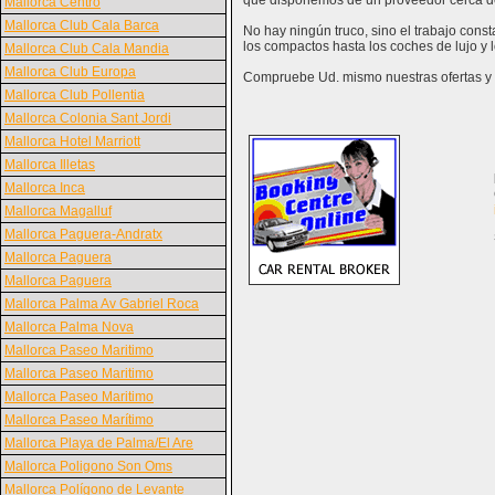
que disponemos de un proveedor cerca d
Mallorca Centro
Mallorca Club Cala Barca
No hay ningún truco, sino el trabajo cons
los compactos hasta los coches de lujo y
Mallorca Club Cala Mandia
Mallorca Club Europa
Compruebe Ud. mismo nuestras ofertas y v
Mallorca Club Pollentia
Mallorca Colonia Sant Jordi
Mallorca Hotel Marriott
Mallorca Illetas
Mallorca Inca
Mallorca Magalluf
Mallorca Paguera-Andratx
Mallorca Paguera
Mallorca Paguera
Mallorca Palma Av Gabriel Roca
Mallorca Palma Nova
Mallorca Paseo Maritimo
Mallorca Paseo Maritimo
Mallorca Paseo Maritimo
Mallorca Paseo Marítimo
Mallorca Playa de Palma/El Are
Mallorca Poligono Son Oms
Mallorca Polígono de Levante