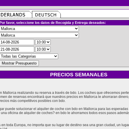
Por favor, seleccione los datos de Recogida y Entrega deseados:
PRECIOS SEMANALES
 en Mallorca realizando su reserva a través de bdo. Los coches que ofrecemos per
lumen de reservas encontrará que nuestros precios en Mallorca le ahorraran diner
recios más competitivos posibles con bdo.
 puede solucionar el alquiler de coche con bdo en Mallorca para las esperadas v
e una oficina de alquiler de coches? en bdo le ahorramos todos esos pasos además
en toda Europa, no importa que su lugar de destino sea una gran ciudad, un lugar t