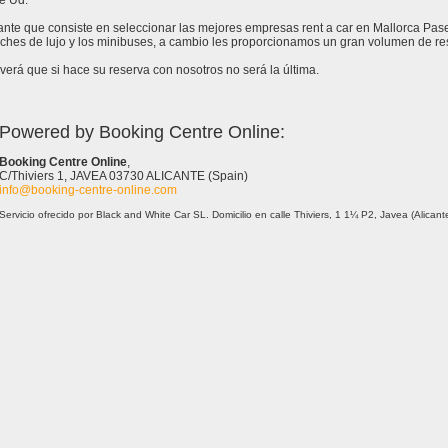
e Ud.
tante que consiste en seleccionar las mejores empresas rent a car en Mallorca Pa
ches de lujo y los minibuses, a cambio les proporcionamos un gran volumen de res
erá que si hace su reserva con nosotros no será la última.
Powered by Booking Centre Online:
Booking Centre Online
,
C/Thiviers 1, JAVEA 03730 ALICANTE (Spain)
info@booking-centre-online.com
Servicio ofrecido por Black and White Car SL. Domicilio en calle Thiviers, 1 1¼ P2, Javea (Alica