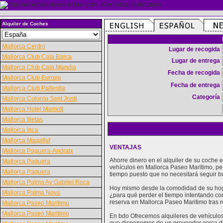
Alquiler de Coches
Mallorca Centro
Lugar de recogida
Mallorca Club Cala Barca
Lugar de entrega
Mallorca Club Cala Mandia
Fecha de recogida
Mallorca Club Europa
Fecha de entrega
Mallorca Club Pollentia
Categoría
Mallorca Colonia Sant Jordi
Mallorca Hotel Marriott
Mallorca Illetas
Mallorca Inca
Mallorca Magalluf
VENTAJAS
Mallorca Paguera-Andratx
Ahorre dinero en el alquiler de su coche
Mallorca Paguera
vehículos en Mallorca Paseo Maritimo, pe
Mallorca Paguera
tiempo puesto que no necesitará seguir b
Mallorca Palma Av Gabriel Roca
Hoy mismo desde la comodidad de su hogar
Mallorca Palma Nova
¿para qué perder el tiempo intentando con
reserva en Mallorca Paseo Maritimo tras r
Mallorca Paseo Maritimo
Mallorca Paseo Maritimo
En bdo Ofrecemos alquileres de vehículos 