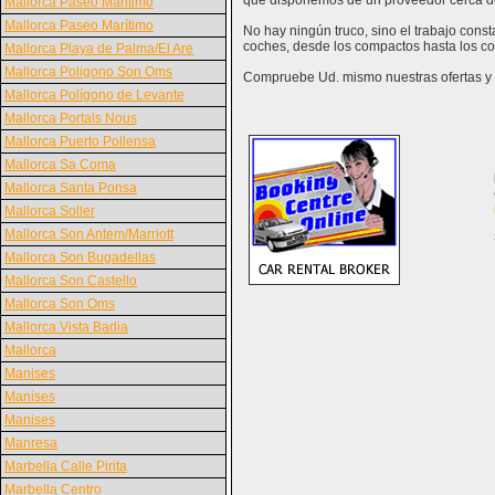
que disponemos de un proveedor cerca d
Mallorca Paseo Maritimo
Mallorca Paseo Marítimo
No hay ningún truco, sino el trabajo cons
coches, desde los compactos hasta los co
Mallorca Playa de Palma/El Are
Mallorca Poligono Son Oms
Compruebe Ud. mismo nuestras ofertas y v
Mallorca Polígono de Levante
Mallorca Portals Nous
Mallorca Puerto Pollensa
Mallorca Sa Coma
Mallorca Santa Ponsa
Mallorca Soller
Mallorca Son Antem/Marriott
Mallorca Son Bugadellas
Mallorca Son Castello
Mallorca Son Oms
Mallorca Vista Badia
Mallorca
Manises
Manises
Manises
Manresa
Marbella Calle Pirita
Marbella Centro