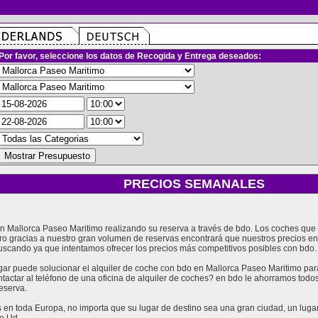
Por favor, seleccione los datos de Recogida y Entrega deseados:
PRECIOS SEMANALES
 en Mallorca Paseo Maritimo realizando su reserva a través de bdo. Los coches qu
ro gracias a nuestro gran volumen de reservas encontrará que nuestros precios e
uscando ya que intentamos ofrecer los precios más competitivos posibles con bdo.
 puede solucionar el alquiler de coche con bdo en Mallorca Paseo Maritimo para 
tactar al teléfono de una oficina de alquiler de coches? en bdo le ahorramos tod
eserva.
en toda Europa, no importa que su lugar de destino sea una gran ciudad, un lugar t