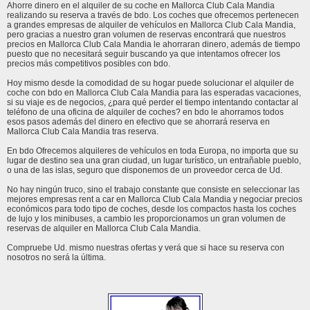
Ahorre dinero en el alquiler de su coche en Mallorca Club Cala Mandia
realizando su reserva a través de bdo. Los coches que ofrecemos pertenecen
a grandes empresas de alquiler de vehículos en Mallorca Club Cala Mandia,
pero gracias a nuestro gran volumen de reservas encontrará que nuestros
precios en Mallorca Club Cala Mandia le ahorraran dinero, además de tiempo
puesto que no necesitará seguir buscando ya que intentamos ofrecer los
precios más competitivos posibles con bdo.
Hoy mismo desde la comodidad de su hogar puede solucionar el alquiler de
coche con bdo en Mallorca Club Cala Mandia para las esperadas vacaciones,
si su viaje es de negocios, ¿para qué perder el tiempo intentando contactar al
teléfono de una oficina de alquiler de coches? en bdo le ahorramos todos
esos pasos además del dinero en efectivo que se ahorrará reserva en
Mallorca Club Cala Mandia tras reserva.
En bdo Ofrecemos alquileres de vehículos en toda Europa, no importa que su
lugar de destino sea una gran ciudad, un lugar turístico, un entrañable pueblo,
o una de las islas, seguro que disponemos de un proveedor cerca de Ud.
No hay ningún truco, sino el trabajo constante que consiste en seleccionar las
mejores empresas rent a car en Mallorca Club Cala Mandia y negociar precios
económicos para todo tipo de coches, desde los compactos hasta los coches
de lujo y los minibuses, a cambio les proporcionamos un gran volumen de
reservas de alquiler en Mallorca Club Cala Mandia.
Compruebe Ud. mismo nuestras ofertas y verá que si hace su reserva con
nosotros no será la última.