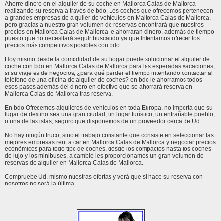
Ahorre dinero en el alquiler de su coche en Mallorca Calas de Mallorca
realizando su reserva a través de bdo. Los coches que ofrecemos pertenecen
a grandes empresas de alquiler de vehículos en Mallorca Calas de Mallorca,
pero gracias a nuestro gran volumen de reservas encontrará que nuestros
precios en Mallorca Calas de Mallorca le ahorraran dinero, además de tiempo
puesto que no necesitará seguir buscando ya que intentamos ofrecer los
precios más competitivos posibles con bdo.
Hoy mismo desde la comodidad de su hogar puede solucionar el alquiler de
coche con bdo en Mallorca Calas de Mallorca para las esperadas vacaciones,
si su viaje es de negocios, ¿para qué perder el tiempo intentando contactar al
teléfono de una oficina de alquiler de coches? en bdo le ahorramos todos
esos pasos además del dinero en efectivo que se ahorrará reserva en
Mallorca Calas de Mallorca tras reserva.
En bdo Ofrecemos alquileres de vehículos en toda Europa, no importa que su
lugar de destino sea una gran ciudad, un lugar turístico, un entrañable pueblo,
o una de las islas, seguro que disponemos de un proveedor cerca de Ud.
No hay ningún truco, sino el trabajo constante que consiste en seleccionar las
mejores empresas rent a car en Mallorca Calas de Mallorca y negociar precios
económicos para todo tipo de coches, desde los compactos hasta los coches
de lujo y los minibuses, a cambio les proporcionamos un gran volumen de
reservas de alquiler en Mallorca Calas de Mallorca.
Compruebe Ud. mismo nuestras ofertas y verá que si hace su reserva con
nosotros no será la última.