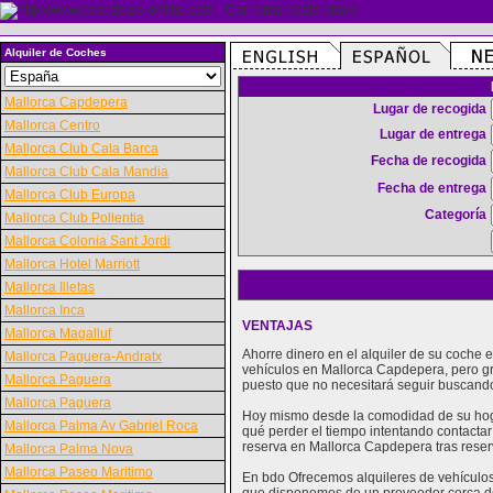
Alquiler de Coches
Mallorca Capdepera
Lugar de recogida
Mallorca Centro
Lugar de entrega
Mallorca Club Cala Barca
Fecha de recogida
Mallorca Club Cala Mandia
Fecha de entrega
Mallorca Club Europa
Categoría
Mallorca Club Pollentia
Mallorca Colonia Sant Jordi
Mallorca Hotel Marriott
Mallorca Illetas
Mallorca Inca
VENTAJAS
Mallorca Magalluf
Ahorre dinero en el alquiler de su coche
Mallorca Paguera-Andratx
vehículos en Mallorca Capdepera, pero g
Mallorca Paguera
puesto que no necesitará seguir buscando
Mallorca Paguera
Hoy mismo desde la comodidad de su hoga
Mallorca Palma Av Gabriel Roca
qué perder el tiempo intentando contactar
reserva en Mallorca Capdepera tras reser
Mallorca Palma Nova
Mallorca Paseo Maritimo
En bdo Ofrecemos alquileres de vehículos 