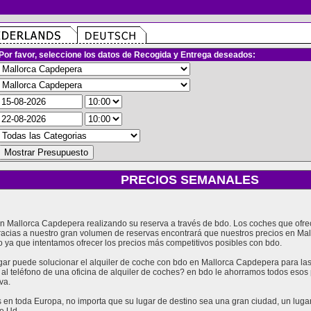
Por favor, seleccione los datos de Recogida y Entrega deseados:
PRECIOS SEMANALES
 en Mallorca Capdepera realizando su reserva a través de bdo. Los coches que of
racias a nuestro gran volumen de reservas encontrará que nuestros precios en Ma
 ya que intentamos ofrecer los precios más competitivos posibles con bdo.
r puede solucionar el alquiler de coche con bdo en Mallorca Capdepera para las 
 al teléfono de una oficina de alquiler de coches? en bdo le ahorramos todos eso
va.
en toda Europa, no importa que su lugar de destino sea una gran ciudad, un lugar t