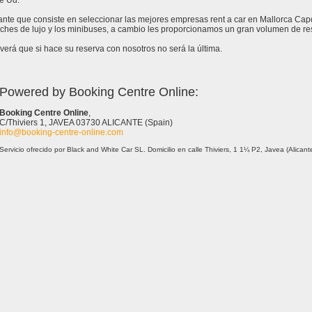
e Ud.
stante que consiste en seleccionar las mejores empresas rent a car en Mallorca Ca
ches de lujo y los minibuses, a cambio les proporcionamos un gran volumen de re
erá que si hace su reserva con nosotros no será la última.
Powered by Booking Centre Online:
Booking Centre Online
,
C/Thiviers 1, JAVEA 03730 ALICANTE (Spain)
info@booking-centre-online.com
Servicio ofrecido por Black and White Car SL. Domicilio en calle Thiviers, 1 1¼ P2, Javea (Alica