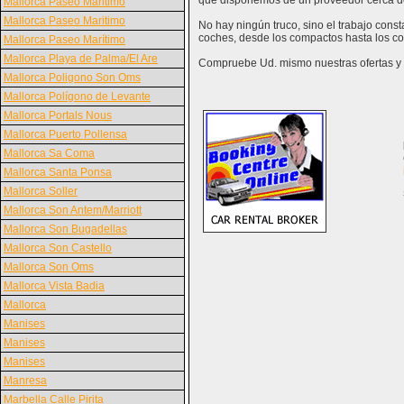
que disponemos de un proveedor cerca d
Mallorca Paseo Maritimo
Mallorca Paseo Maritimo
No hay ningún truco, sino el trabajo con
coches, desde los compactos hasta los co
Mallorca Paseo Marítimo
Mallorca Playa de Palma/El Are
Compruebe Ud. mismo nuestras ofertas y v
Mallorca Poligono Son Oms
Mallorca Polígono de Levante
Mallorca Portals Nous
Mallorca Puerto Pollensa
Mallorca Sa Coma
Mallorca Santa Ponsa
Mallorca Soller
Mallorca Son Antem/Marriott
Mallorca Son Bugadellas
Mallorca Son Castello
Mallorca Son Oms
Mallorca Vista Badia
Mallorca
Manises
Manises
Manises
Manresa
Marbella Calle Pirita