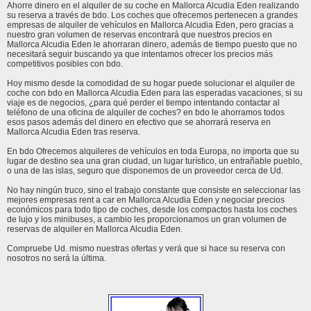
Ahorre dinero en el alquiler de su coche en Mallorca Alcudia Eden realizando
su reserva a través de bdo. Los coches que ofrecemos pertenecen a grandes
empresas de alquiler de vehículos en Mallorca Alcudia Eden, pero gracias a
nuestro gran volumen de reservas encontrará que nuestros precios en
Mallorca Alcudia Eden le ahorraran dinero, además de tiempo puesto que no
necesitará seguir buscando ya que intentamos ofrecer los precios más
competitivos posibles con bdo.
Hoy mismo desde la comodidad de su hogar puede solucionar el alquiler de
coche con bdo en Mallorca Alcudia Eden para las esperadas vacaciones, si su
viaje es de negocios, ¿para qué perder el tiempo intentando contactar al
teléfono de una oficina de alquiler de coches? en bdo le ahorramos todos
esos pasos además del dinero en efectivo que se ahorrará reserva en
Mallorca Alcudia Eden tras reserva.
En bdo Ofrecemos alquileres de vehículos en toda Europa, no importa que su
lugar de destino sea una gran ciudad, un lugar turístico, un entrañable pueblo,
o una de las islas, seguro que disponemos de un proveedor cerca de Ud.
No hay ningún truco, sino el trabajo constante que consiste en seleccionar las
mejores empresas rent a car en Mallorca Alcudia Eden y negociar precios
económicos para todo tipo de coches, desde los compactos hasta los coches
de lujo y los minibuses, a cambio les proporcionamos un gran volumen de
reservas de alquiler en Mallorca Alcudia Eden.
Compruebe Ud. mismo nuestras ofertas y verá que si hace su reserva con
nosotros no será la última.