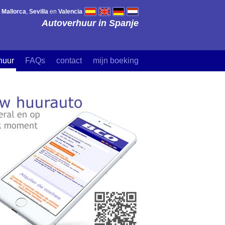
,
Mallorca
,
Sevilla
en
Valencia
Autoverhuur in Spanje
huur
FAQs
contact
mijn boeking