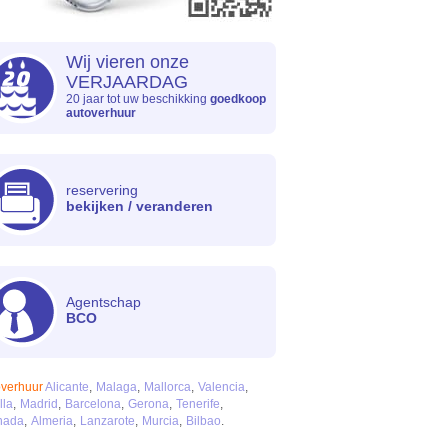
Wij vieren onze
VERJAARDAG
20 jaar tot uw beschikking
goedkoop
autoverhuur
reservering
bekijken / veranderen
Agentschap
BCO
overhuur
Alicante
Malaga
Mallorca
Valencia
lla
Madrid
Barcelona
Gerona
Tenerife
nada
Almeria
Lanzarote
Murcia
Bilbao