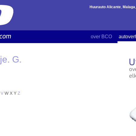
Huurauto Alicante
,
Malaga
over BCO
autover
je. G.
V
W
X
Y
Z