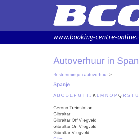
Autoverhuur in Span
Bestemmingen autoverhuur
>
Spanje
A
B
C
D
E
F
G
H
I
J
K
L
M
N
O
P
Q
R
S
T
U
Gerona Treinstation
Gibraltar
Gibraltar Off Vliegveld
Gibraltar On Vliegveld
Gibraltar Vliegveld
Gijon