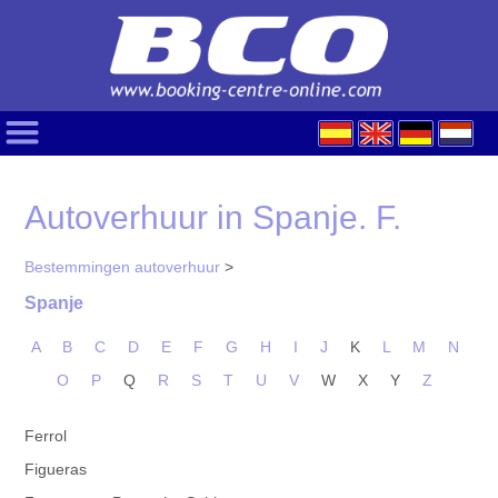
Autoverhuur in Spanje. F.
Bestemmingen autoverhuur
>
Spanje
A
B
C
D
E
F
G
H
I
J
K
L
M
N
O
P
Q
R
S
T
U
V
W
X
Y
Z
Ferrol
Figueras