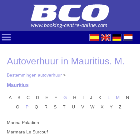
Autoverhuur in Mauritius. M.
Bestemmingen autoverhuur
>
Mauritius
A
B
C
D
E
F
G
H
I
J
K
L
M
N
O
P
Q
R
S
T
U
V
W
X
Y
Z
Marina Paladien
Marmara Le Surcouf