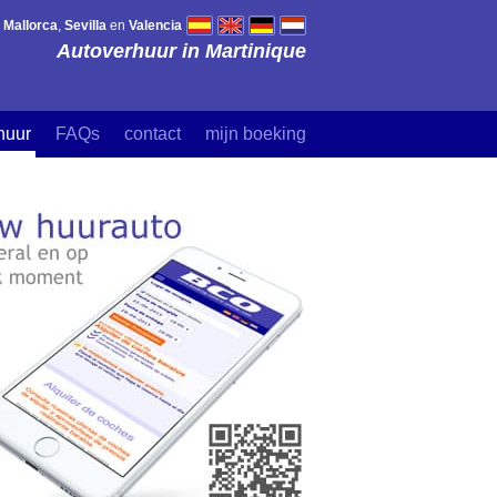
,
Mallorca
,
Sevilla
en
Valencia
Autoverhuur in Martinique
huur
FAQs
contact
mijn boeking