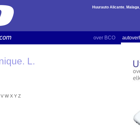
Huurauto Alicante
,
Malaga
over BCO
autover
nique. L.
V
W
X
Y
Z