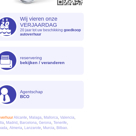
Wij vieren onze
VERJAARDAG
20 jaar tot uw beschikking
goedkoop
autoverhuur
reservering
bekijken / veranderen
Agentschap
BCO
overhuur
Alicante
Malaga
Mallorca
Valencia
lla
Madrid
Barcelona
Gerona
Tenerife
nada
Almeria
Lanzarote
Murcia
Bilbao