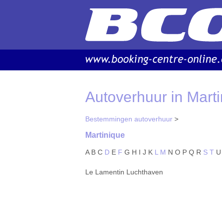
Autoverhuur in Marti
Bestemmingen autoverhuur
>
Martinique
A
B
C
D
E
F
G
H
I
J
K
L
M
N
O
P
Q
R
S
T
U
Le Lamentin Luchthaven