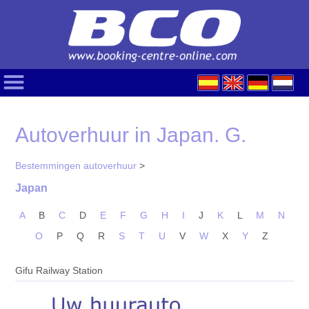
Autoverhuur in Japan. G.
Bestemmingen autoverhuur
>
Japan
A
B
C
D
E
F
G
H
I
J
K
L
M
N
O
P
Q
R
S
T
U
V
W
X
Y
Z
Gifu Railway Station