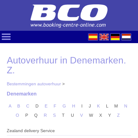
Autoverhuur in Denemarken.
Z.
Bestemmingen autoverhuur
>
Denemarken
A
B
C
D
E
F
G
H
I
J
K
L
M
N
O
P
Q
R
S
T
U
V
W
X
Y
Z
Zealand delivery Service