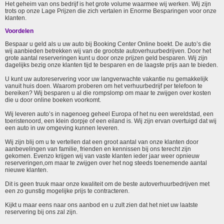
Het geheim van ons bedrijf is het grote volume waarmee wij werken. Wij zijn
trots op onze Lage Prijzen die zich vertalen in Enorme Besparingen voor onze
klanten.
Voordelen
Bespaar u geld als u uw auto bij Booking Center Online boekt. De auto’s die
wij aanbieden betrekken wij van de grootste autoverhuurbedrijven. Door het
grote aantal reserveringen kunt u door onze prijzen geld besparen. Wij zijn
dagelijks bezig onze klanten tijd te besparen en de laagste prijs aan te bieden.
U kunt uw autoreservering voor uw langverwachte vakantie nu gemakkelijk
vanuit huis doen. Waarom proberen om het verhuurbedrijf per telefoon te
bereiken? Wij besparen u al die rompslomp om maar te zwijgen over kosten
die u door online boeken voorkomt.
Wij leveren auto’s in nagenoeg geheel Europa of het nu een wereldstad, een
toeristenoord, een klein dorpje of een eiland is. Wij zijn ervan overtuigd dat wij
een auto in uw omgeving kunnen leveren.
Wij zijn blij om u te vertellen dat een groot aantal van onze klanten door
aanbevelingen van familie, frienden en kennissen bij ons terecht zijn
gekomen. Evenzo krijgen wij van vaste klanten ieder jaar weer opnieuw
reserveringen,om maar te zwijgen over het nog steeds toenemende aantal
nieuwe klanten.
Dit is geen truuk maar onze kwaliteit om de beste autoverhuurbedrijven met
een zo gunstig mogelijke prijs te contracteren.
Kijkt u maar eens naar ons aanbod en u zult zien dat het niet uw laatste
reservering bij ons zal zijn.