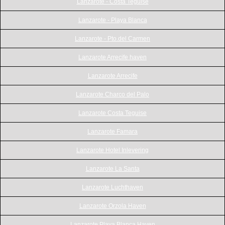
Lanzarote - Costa Teguise
Lanzarote - Playa Blanca
Lanzarote - Pto.del Carmen
Lanzarote Arrecife haven
Lanzarote Arrecife
Lanzarote Charco del Palo
Lanzarote Costa Teguise
Lanzarote Famara
Lanzarote Hotel Inlevering
Lanzarote La Santa
Lanzarote Luchthaven
Lanzarote Orzola Haven
Lanzarote Playa Blanca Haven