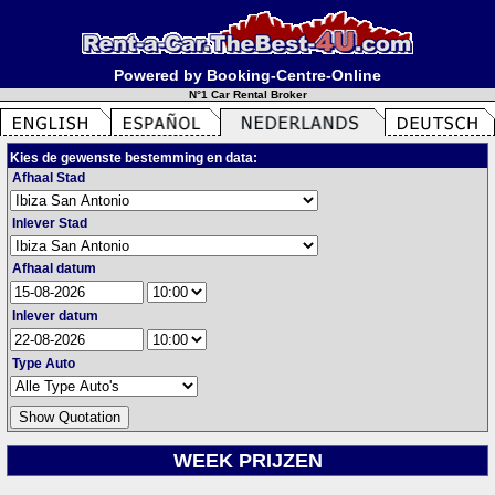
Powered by Booking-Centre-Online
N°1 Car Rental Broker
Kies de gewenste bestemming en data:
Afhaal Stad
Inlever Stad
Afhaal datum
Inlever datum
Type Auto
WEEK PRIJZEN