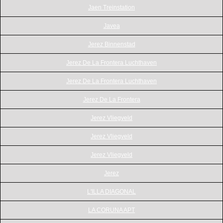
Jaen Treinstation
Javea
Jerez Binnenstad
Jerez De La Frontera Luchthaven
Jerez De La Frontera Luchthaven
Jerez De La Frontera
Jerez Vliegveld
Jerez Vliegveld
Jerez Vliegveld
Jerez
L'ILLA DIAGONAL
LA CORUNA APT