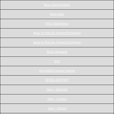
Ibiza Santa Eulalia
Ibiza Stad
Ibiza Talamanca
Ibiza Ur Port De Torrent Ed Klipper
Ibiza Ur Port De Torrent Ed Klipper
Ibiza Vliegveld
Irun
Isla Antilla Canela Huelva
JEREZ AIRPORT
Jaen - Estación
Jaen - Linares
Jaen - Ubeda