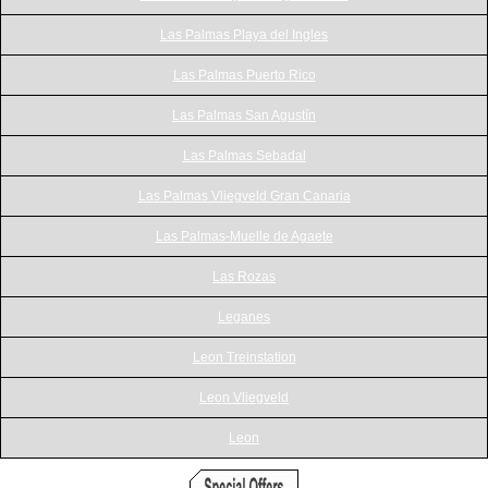
Las Palmas Playa del Ingles
Las Palmas Puerto Rico
Las Palmas San Agustín
Las Palmas Sebadal
Las Palmas Vliegveld Gran Canaria
Las Palmas-Muelle de Agaete
Las Rozas
Leganes
Leon Treinstation
Leon Vliegveld
Leon