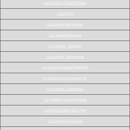
LAS ROZAS DOWNTOWN
LEGANES
La Coruna Binnenstad
La Coruna Vliegveld
La Coruña - Estación
La Gomera - Aeropuerto
La Gomera Estacion Maritima
La Gomera Hotel Inlevering
La Gomera Luchthaven
La Gomera Playa Santiago
La Gomera Valle Gran Rey
La Gomera Vliegveld