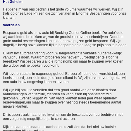
Het Geheim
Het geheim van ons bedrijf is het grote volume waarmee wij werken. Wij zijn
trots op onze Lage Prijzen die zich vertalen in Enorme Besparingen voor onze
klanten.
Voordelen
Bespaar u geld als u uw auto bij Booking Center Online boekt. De auto’s die
wij aanbieden betrekken wij van de grootste autoverhuurbedrijven. Door het
grote aantal reserveringen kunt u door onze prijzen geld besparen. Wij zijn
dagelijks bezig onze klanten tijd te besparen en de laagste prijs aan te bieden.
U kunt uw autoreservering voor uw langverwachte vakantie nu gemakkelijk
vanuit huis doen. Waarom proberen om het verhuurbedrijf per telefoon te
bereiken? Wij besparen u al die rompslomp om maar te zwijgen over kosten
die u door online boeken voorkomt.
Wij leveren auto’s in nagenoeg geheel Europa of het nu een wereldstad, een
toeristenoord, een klein dorpje of een eiland is. Wij zijn ervan overtuigd dat wij
een auto in uw omgeving kunnen leveren.
Wij zijn blij om u te vertellen dat een groot aantal van onze klanten door
aanbevelingen van familie, frienden en kennissen bij ons terecht zijn
gekomen. Evenzo krijgen wij van vaste klanten ieder jaar weer opnieuw
reserveringen,om maar te zwijgen over het nog steeds toenemende aantal
nieuwe klanten.
Dit is geen truuk maar onze kwaliteit om de beste autoverhuurbedrijven met
een zo gunstig mogelijke prijs te contracteren.
Kijkt u maar eens naar ons aanbod en u zult zien dat het niet uw laatste
reservering bij ons zal zijn.