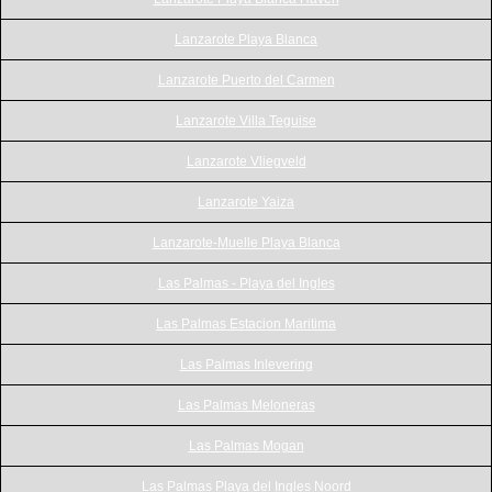
Lanzarote Playa Blanca
Lanzarote Puerto del Carmen
Lanzarote Villa Teguise
Lanzarote Vliegveld
Lanzarote Yaiza
Lanzarote-Muelle Playa Blanca
Las Palmas - Playa del Ingles
Las Palmas Estacion Maritima
Las Palmas Inlevering
Las Palmas Meloneras
Las Palmas Mogan
Las Palmas Playa del Ingles Noord