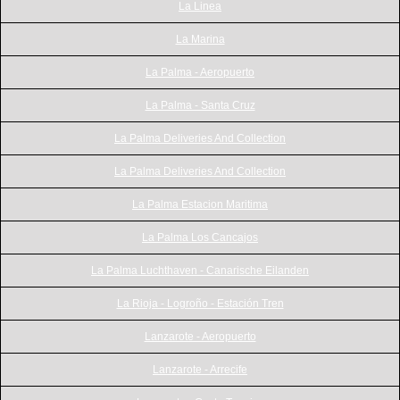
La Linea
La Marina
La Palma - Aeropuerto
La Palma - Santa Cruz
La Palma Deliveries And Collection
La Palma Deliveries And Collection
La Palma Estacion Maritima
La Palma Los Cancajos
La Palma Luchthaven - Canarische Eilanden
La Rioja - Logroño - Estación Tren
Lanzarote - Aeropuerto
Lanzarote - Arrecife