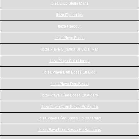
Ibiza Club Stella Maris
Ibiza Figueretas
Ibiza Harbour
Ibiza Playa Bossa
Ibiza Playa C_tarida Ur Coral Mar
Ibiza Playa Cala Llonga
Ibiza Playa Den Bossa Ed Lido
Ibiza Playa Den Bossa
Ibiza Playa D´en Bossa Ed Algarb
Ibiza Playa D´en Bossa Ed Algarb
Ibiza Playa D´en Bossa Ho Bahamas
Ibiza Playa D´en Bossa Ho Bahamas