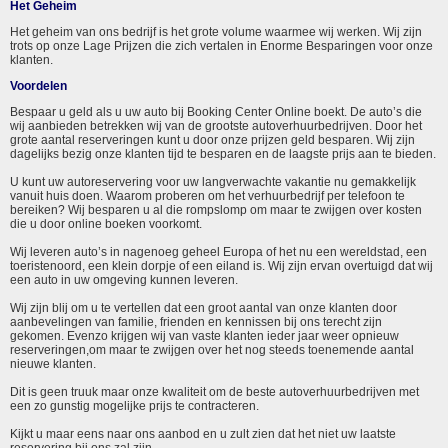
Het Geheim
Het geheim van ons bedrijf is het grote volume waarmee wij werken. Wij zijn
trots op onze Lage Prijzen die zich vertalen in Enorme Besparingen voor onze
klanten.
Voordelen
Bespaar u geld als u uw auto bij Booking Center Online boekt. De auto’s die
wij aanbieden betrekken wij van de grootste autoverhuurbedrijven. Door het
grote aantal reserveringen kunt u door onze prijzen geld besparen. Wij zijn
dagelijks bezig onze klanten tijd te besparen en de laagste prijs aan te bieden.
U kunt uw autoreservering voor uw langverwachte vakantie nu gemakkelijk
vanuit huis doen. Waarom proberen om het verhuurbedrijf per telefoon te
bereiken? Wij besparen u al die rompslomp om maar te zwijgen over kosten
die u door online boeken voorkomt.
Wij leveren auto’s in nagenoeg geheel Europa of het nu een wereldstad, een
toeristenoord, een klein dorpje of een eiland is. Wij zijn ervan overtuigd dat wij
een auto in uw omgeving kunnen leveren.
Wij zijn blij om u te vertellen dat een groot aantal van onze klanten door
aanbevelingen van familie, frienden en kennissen bij ons terecht zijn
gekomen. Evenzo krijgen wij van vaste klanten ieder jaar weer opnieuw
reserveringen,om maar te zwijgen over het nog steeds toenemende aantal
nieuwe klanten.
Dit is geen truuk maar onze kwaliteit om de beste autoverhuurbedrijven met
een zo gunstig mogelijke prijs te contracteren.
Kijkt u maar eens naar ons aanbod en u zult zien dat het niet uw laatste
reservering bij ons zal zijn.