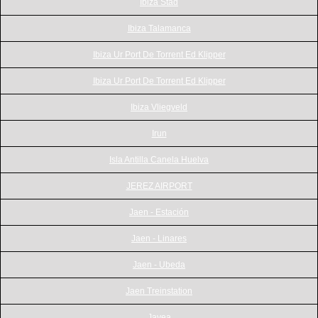
Ibiza Stad
Ibiza Talamanca
Ibiza Ur Port De Torrent Ed Klipper
Ibiza Ur Port De Torrent Ed Klipper
Ibiza Vliegveld
Irun
Isla Antilla Canela Huelva
JEREZ AIRPORT
Jaen - Estación
Jaen - Linares
Jaen - Ubeda
Jaen Treinstation
Javea