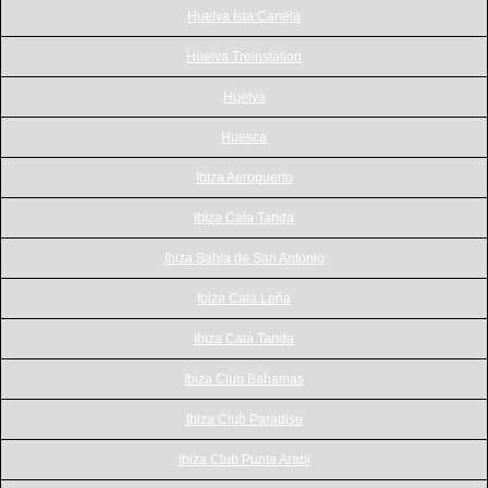
Huelva Isla Canela
Huelva Treinstation
Huelva
Huesca
Ibiza Aeropuerto
Ibiza Cala Tarida
Ibiza Bahia de San Antonio
Ibiza Cala Leña
Ibiza Cala Tarida
Ibiza Club Bahamas
Ibiza Club Paradise
Ibiza Club Punta Arabi