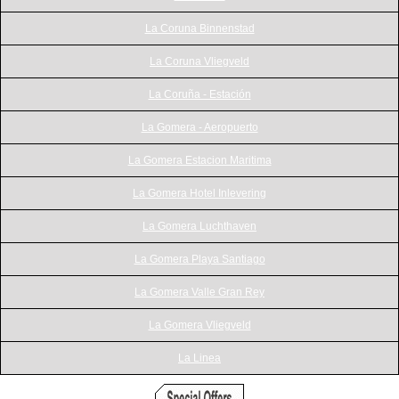
La Coruna Binnenstad
La Coruna Vliegveld
La Coruña - Estación
La Gomera - Aeropuerto
La Gomera Estacion Maritima
La Gomera Hotel Inlevering
La Gomera Luchthaven
La Gomera Playa Santiago
La Gomera Valle Gran Rey
La Gomera Vliegveld
La Linea