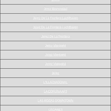
Jerez Binnenstad
Jerez De La Frontera Luchthaven
Jerez De La Frontera Luchthaven
Jerez De La Frontera
Jerez Vliegveld
Jerez Vliegveld
Jerez Vliegveld
Jerez
L'ILLA DIAGONAL
LA CORUNA APT
LAS ROZAS DOWNTOWN
LEGANES