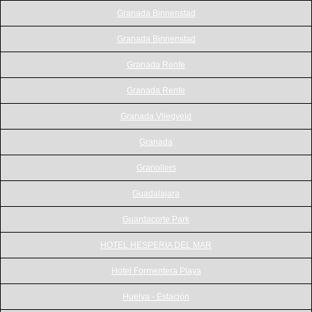
Granada Binnenstad
Granada Binnenstad
Granada Renfe
Granada Renfe
Granada Vliegveld
Granada
Granollers
Guadalajara
Guardacorte Park
HOTEL HESPERIA DEL MAR
Hotel Formentera Playa
Huelva - Estación