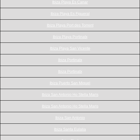
Ibiza Playa Es Canar
Ibiza Playa Es Figueral
Ibiza Playa Port des Torrent
Ibiza Playa Portinatx
Ibiza Playa San Vicente
Ibiza Portinatx
Ibiza Portinatx
Ibiza Puerto San Miguel
Ibiza San Antonio Ho Stella Maris
Ibiza San Antonio Ho Stella Maris
Ibiza San Antonio
Ibiza Santa Eulalia