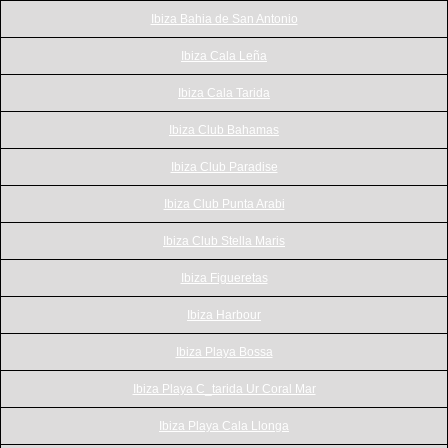
Ibiza Bahia de San Antonio
Ibiza Cala Leña
Ibiza Cala Tarida
Ibiza Club Bahamas
Ibiza Club Paradise
Ibiza Club Punta Arabi
Ibiza Club Stella Maris
Ibiza Figueretas
Ibiza Harbour
Ibiza Playa Bossa
Ibiza Playa C_tarida Ur Coral Mar
Ibiza Playa Cala Llonga