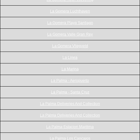
La Gomera Luchthaven
La Gomera Playa Santiago
La Gomera Valle Gran Rey
La Gomera Vliegveld
La Linea
La Marina
La Palma - Aeropuerto
La Palma - Santa Cruz
La Palma Deliveries And Collection
La Palma Deliveries And Collection
La Palma Estacion Maritima
La Palma Los Cancajos