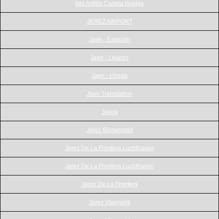
Isla Antilla Canela Huelva
JEREZ AIRPORT
Jaen - Estación
Jaen - Linares
Jaen - Ubeda
Jaen Treinstation
Javea
Jerez Binnenstad
Jerez De La Frontera Luchthaven
Jerez De La Frontera Luchthaven
Jerez De La Frontera
Jerez Vliegveld