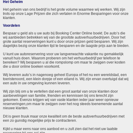
Het Geheim
Het geheim van ons bedrijf is het grote volume waarmee wij werken. Wij zijn
trots op onze Lage Prijzen die zich vertalen in Enorme Besparingen voor onze
klanten.
Voordelen
Bespaar u geld als u uw auto bij Booking Center Online boekt. De auto’s die
wij aanbieden betrekken wij van de grootste autoverhuurbedrijven. Door het
grote aantal reserveringen kunt u door onze prijzen geld besparen. Wij zijn
dagelijks bezig onze klanten tijd te besparen en de laagste prijs aan te bieden.
U kunt uw autoreservering voor uw langverwachte vakantie nu gemakkelijk
vanuit huis doen. Waarom proberen om het verhuurbedrijf per telefoon te
bereiken? Wij besparen u al die rompslomp om maar te zwijgen over kosten
die u door online boeken voorkomt.
Wij leveren auto’s in nagenoeg geheel Europa of het nu een wereldstad, een
toeristenoord, een klein dorpje of een eiland is. Wij zijn ervan overtuigd dat wij
een auto in uw omgeving kunnen leveren.
Wij zijn blij om u te vertellen dat een groot aantal van onze klanten door
aanbevelingen van familie, frienden en kennissen bij ons terecht zijn
gekomen. Evenzo krijgen wij van vaste klanten ieder jaar weer opnieuw
reserveringen,om maar te zwijgen over het nog steeds toenemende aantal
nieuwe klanten.
Dit is geen truuk maar onze kwaliteit om de beste autoverhuurbedrijven met
een zo gunstig mogelijke prijs te contracteren.
Kijkt u maar eens naar ons aanbod en u zult zien dat het niet uw laatste
reservering bij ons zal zijn.