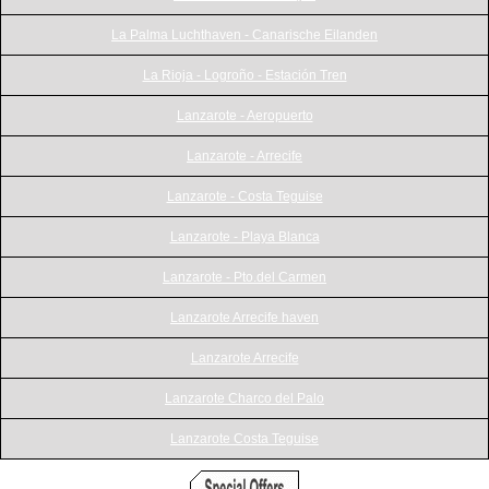
La Palma Luchthaven - Canarische Eilanden
La Rioja - Logroño - Estación Tren
Lanzarote - Aeropuerto
Lanzarote - Arrecife
Lanzarote - Costa Teguise
Lanzarote - Playa Blanca
Lanzarote - Pto.del Carmen
Lanzarote Arrecife haven
Lanzarote Arrecife
Lanzarote Charco del Palo
Lanzarote Costa Teguise