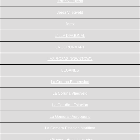
Jerez Vliegveld
Jerez Vliegveld
Jerez
L'ILLA DIAGONAL
LA CORUNA APT
LAS ROZAS DOWNTOWN
LEGANES
La Coruna Binnenstad
La Coruna Vliegveld
La Coruña - Estación
La Gomera - Aeropuerto
La Gomera Estacion Maritima
La Gomera Hotel Inlevering