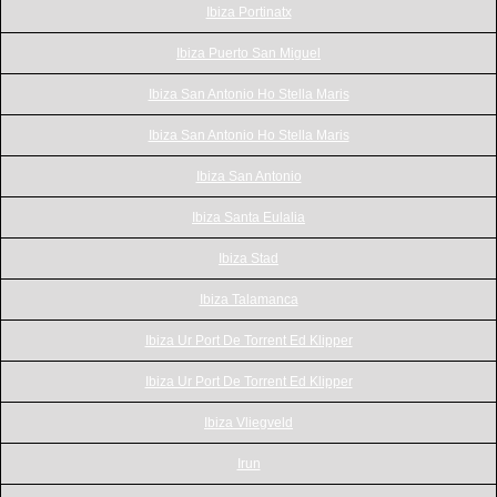
Ibiza Portinatx
Ibiza Puerto San Miguel
Ibiza San Antonio Ho Stella Maris
Ibiza San Antonio Ho Stella Maris
Ibiza San Antonio
Ibiza Santa Eulalia
Ibiza Stad
Ibiza Talamanca
Ibiza Ur Port De Torrent Ed Klipper
Ibiza Ur Port De Torrent Ed Klipper
Ibiza Vliegveld
Irun