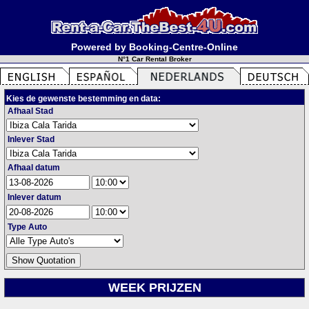
Powered by Booking-Centre-Online
N°1 Car Rental Broker
Kies de gewenste bestemming en data:
Afhaal Stad
Inlever Stad
Afhaal datum
Inlever datum
Type Auto
WEEK PRIJZEN