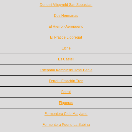
Donosti Vliegveld San Sebastian
Dos Hermanas
El Hierro - Aeropuerto
El Prat de Llobregat
Elche
Es Castell
Estepona Kempinski Hotel Bahia
Ferrol - Estación Tren
Ferrol
Figueras
Formentera Club Maryland
Formentera Puerto La Sabina