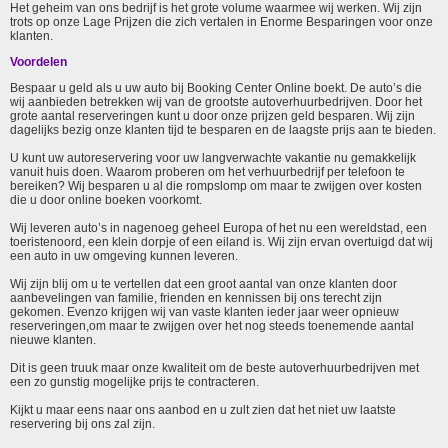
Het geheim van ons bedrijf is het grote volume waarmee wij werken. Wij zijn
trots op onze Lage Prijzen die zich vertalen in Enorme Besparingen voor onze
klanten.
Voordelen
Bespaar u geld als u uw auto bij Booking Center Online boekt. De auto’s die
wij aanbieden betrekken wij van de grootste autoverhuurbedrijven. Door het
grote aantal reserveringen kunt u door onze prijzen geld besparen. Wij zijn
dagelijks bezig onze klanten tijd te besparen en de laagste prijs aan te bieden.
U kunt uw autoreservering voor uw langverwachte vakantie nu gemakkelijk
vanuit huis doen. Waarom proberen om het verhuurbedrijf per telefoon te
bereiken? Wij besparen u al die rompslomp om maar te zwijgen over kosten
die u door online boeken voorkomt.
Wij leveren auto’s in nagenoeg geheel Europa of het nu een wereldstad, een
toeristenoord, een klein dorpje of een eiland is. Wij zijn ervan overtuigd dat wij
een auto in uw omgeving kunnen leveren.
Wij zijn blij om u te vertellen dat een groot aantal van onze klanten door
aanbevelingen van familie, frienden en kennissen bij ons terecht zijn
gekomen. Evenzo krijgen wij van vaste klanten ieder jaar weer opnieuw
reserveringen,om maar te zwijgen over het nog steeds toenemende aantal
nieuwe klanten.
Dit is geen truuk maar onze kwaliteit om de beste autoverhuurbedrijven met
een zo gunstig mogelijke prijs te contracteren.
Kijkt u maar eens naar ons aanbod en u zult zien dat het niet uw laatste
reservering bij ons zal zijn.