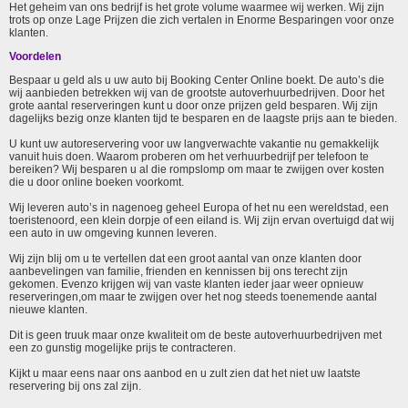
Het geheim van ons bedrijf is het grote volume waarmee wij werken. Wij zijn
trots op onze Lage Prijzen die zich vertalen in Enorme Besparingen voor onze
klanten.
Voordelen
Bespaar u geld als u uw auto bij Booking Center Online boekt. De auto’s die
wij aanbieden betrekken wij van de grootste autoverhuurbedrijven. Door het
grote aantal reserveringen kunt u door onze prijzen geld besparen. Wij zijn
dagelijks bezig onze klanten tijd te besparen en de laagste prijs aan te bieden.
U kunt uw autoreservering voor uw langverwachte vakantie nu gemakkelijk
vanuit huis doen. Waarom proberen om het verhuurbedrijf per telefoon te
bereiken? Wij besparen u al die rompslomp om maar te zwijgen over kosten
die u door online boeken voorkomt.
Wij leveren auto’s in nagenoeg geheel Europa of het nu een wereldstad, een
toeristenoord, een klein dorpje of een eiland is. Wij zijn ervan overtuigd dat wij
een auto in uw omgeving kunnen leveren.
Wij zijn blij om u te vertellen dat een groot aantal van onze klanten door
aanbevelingen van familie, frienden en kennissen bij ons terecht zijn
gekomen. Evenzo krijgen wij van vaste klanten ieder jaar weer opnieuw
reserveringen,om maar te zwijgen over het nog steeds toenemende aantal
nieuwe klanten.
Dit is geen truuk maar onze kwaliteit om de beste autoverhuurbedrijven met
een zo gunstig mogelijke prijs te contracteren.
Kijkt u maar eens naar ons aanbod en u zult zien dat het niet uw laatste
reservering bij ons zal zijn.