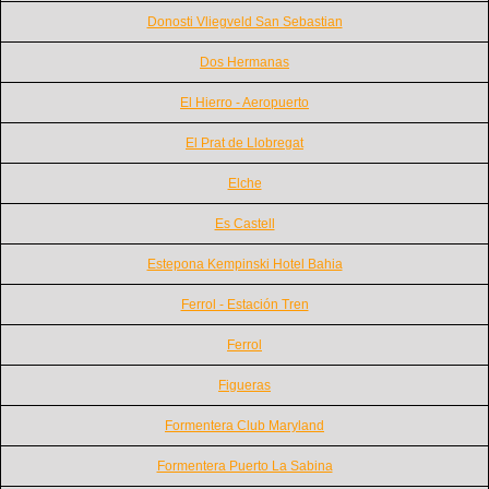
Donosti Vliegveld San Sebastian
Dos Hermanas
El Hierro - Aeropuerto
El Prat de Llobregat
Elche
Es Castell
Estepona Kempinski Hotel Bahia
Ferrol - Estación Tren
Ferrol
Figueras
Formentera Club Maryland
Formentera Puerto La Sabina