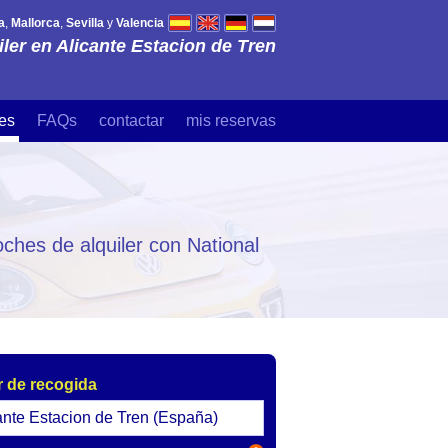
a
,
Mallorca
,
Sevilla
y
Valencia
ler en Alicante Estacion de Tren
es
FAQs
contactar
mis reservas
ches de alquiler con National
 de recogida