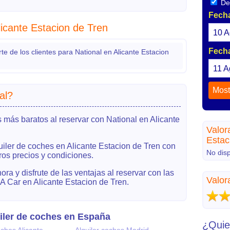
Dev
Fecha
licante Estacion de Tren
10
A
Fecha
 de los clientes para National en Alicante Estacion
11
A
al?
 más baratos al reservar con National en Alicante
Valor
Estac
uiler de coches en Alicante Estacion de Tren con
No dis
ros precios y condiciones.
ra y disfrute de las ventajas al reservar con las
Valor
 Car en Alicante Estacion de Tren.
iler de coches en España
¿Quie