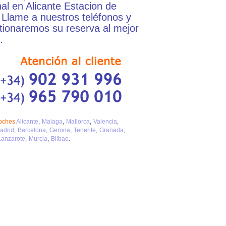
al en Alicante Estacion de
 Llame a nuestros teléfonos y
stionaremos su reserva al mejor
.
coches
Alicante
Malaga
Mallorca
Valencia
adrid
Barcelona
Gerona
Tenerife
Granada
Lanzarote
Murcia
Bilbao