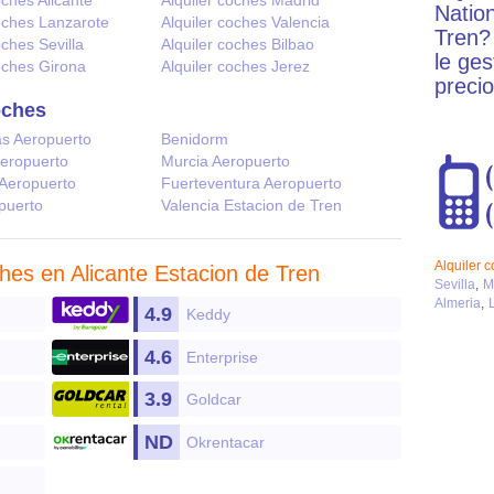
oches Alicante
Alquiler coches Madrid
Nation
coches Lanzarote
Alquiler coches Valencia
Tren?
oches Sevilla
Alquiler coches Bilbao
le ge
coches Girona
Alquiler coches Jerez
precio
oches
s Aeropuerto
Benidorm
Aeropuerto
Murcia Aeropuerto
 Aeropuerto
Fuerteventura Aeropuerto
opuerto
Valencia Estacion de Tren
Alquiler 
ches en Alicante Estacion de Tren
Sevilla
M
Almeria
4.9
Keddy
4.6
Enterprise
3.9
Goldcar
ND
Okrentacar