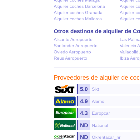
Alquiler coches Malaga
Alquiler c
Alquiler coches Barcelona
Alquiler 
Alquiler coches Granada
Alquiler c
Alquiler coches Mallorca
Alquiler 
Otros destinos de alquiler de C
Alicante Aeropuerto
Las Palma
Santander Aeropuerto
Valencia 
Oviedo Aeropuerto
Valladolid
Reus Aeropuerto
Ibiza Aer
Proveedores de
alquiler de co
5.0
Sixt
4.9
Alamo
4.3
Europcar
ND
National
ND
Okrentacar_nr