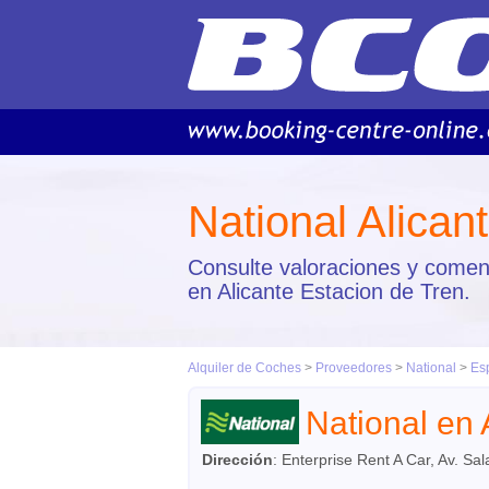
National Alican
Consulte valoraciones y coment
en Alicante Estacion de Tren.
Alquiler de Coches
>
Proveedores
>
National
>
Es
National en 
Dirección
:
Enterprise Rent A Car, Av. Sa