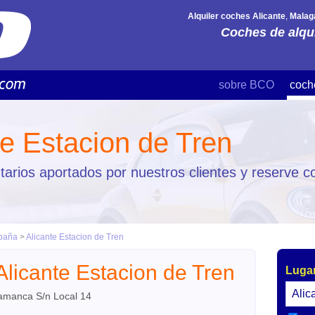
Alquiler coches Alicante
,
Malag
Coches de alqui
sobre BCO
coch
te Estacion de Tren
arios aportados por nuestros clientes y reserve co
paña
>
Alicante Estacion de Tren
Alicante Estacion de Tren
Lugar
lamanca S/n Local 14