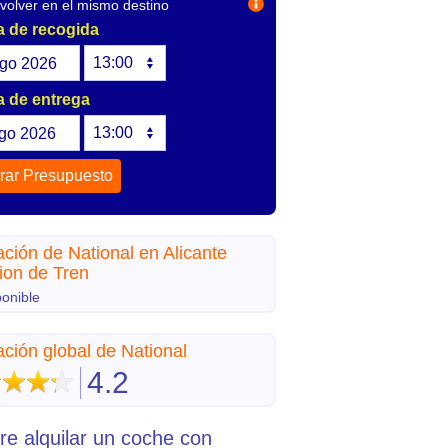
olver en el mismo destino
 de recogida
go
2026
 de entrega
go
2026
ación de National en Alicante
ion de Tren
ponible
ación global de National
4.2
re alquilar un coche con