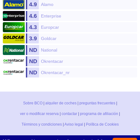
4.9
Alamo
4.6
Enterprise
4.3
Europcar
3.9
Goldcar
ND
National
ND
Okrentacar
ND
Okrentacar_nr
Sobre BCO
|
alquiler de coches
|
preguntas frecuentes
|
ver o modificar reserva
|
contactar
|
programa de afiliación
|
Términos y condiciones
|
Aviso legal
|
Política de Cookies