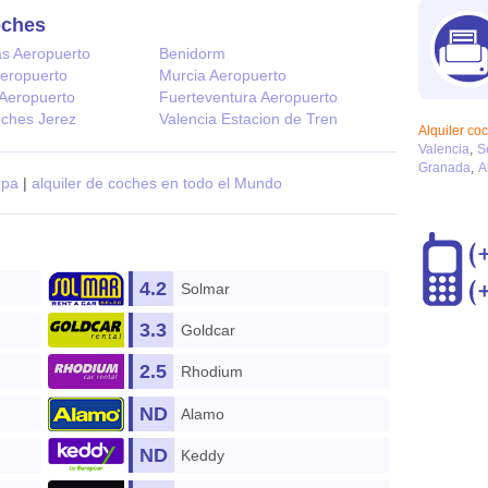
oches
s Aeropuerto
Benidorm
Aeropuerto
Murcia Aeropuerto
 Aeropuerto
Fuerteventura Aeropuerto
oches Jerez
Valencia Estacion de Tren
Alquiler co
Valencia
S
Granada
A
opa
|
alquiler de coches en todo el Mundo
4.2
Solmar
3.3
Goldcar
2.5
Rhodium
ND
Alamo
ND
Keddy