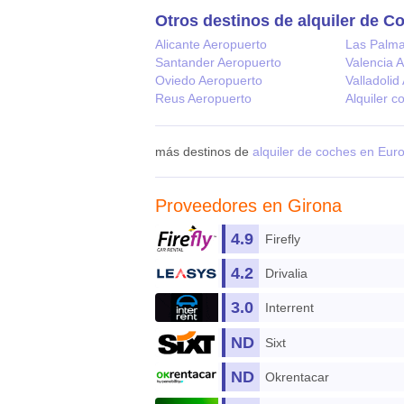
Otros destinos de alquiler de C
Alicante Aeropuerto
Las Palma
Santander Aeropuerto
Valencia 
Oviedo Aeropuerto
Valladolid
Reus Aeropuerto
Alquiler c
más destinos de
alquiler de coches en Eur
Proveedores en Girona
4.9
Firefly
4.2
Drivalia
3.0
Interrent
ND
Sixt
ND
Okrentacar