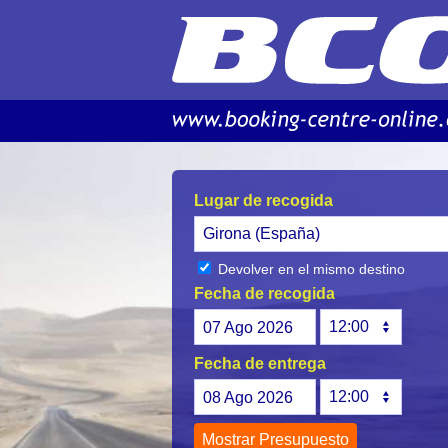
Lugar de recogida
Devolver en el mismo destino
Fecha de recogida
07
Ago
2026
Fecha de entrega
08
Ago
2026