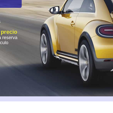
s
 precio
 reserva
ículo