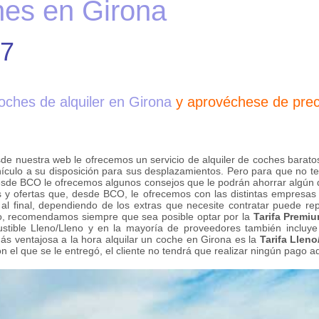
hes en Girona
.7
oches de alquiler en Girona
y aprovéchese de prec
sde nuestra web le ofrecemos un servicio de alquiler de coches barato
culo a su disposición para sus desplazamientos. Pero para que no t
desde BCO le ofrecemos algunos consejos que le podrán ahorrar algún
as y ofertas que, desde BCO, le ofrecemos con las distintas empresas
al final, dependiendo de los extras que necesite contratar puede repe
arlo, recomendamos siempre que sea posible optar por la
Tarifa Premi
stible Lleno/Lleno y en la mayoría de proveedores también incluye 
más ventajosa a la hora alquilar un coche en Girona es la
Tarifa Lleno
 el que se le entregó, el cliente no tendrá que realizar ningún pago adi