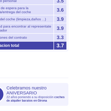
3.5
el personal
de espera para la
3.6
a/entrega del coche
3.9
del coche (limpieza,daños ...)
ad para encontrar al representate
3.9
rador
3.3
ones del contrato
3.7
cion total
Celebramos nuestro
ANIVERSARIO
22 años poniendo a su disposición
coches
de alquiler baratos en Girona