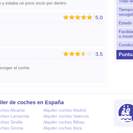
Trato d
o y estaba un poco socio por dentro.
Tiempo 
recogid
5.0
Estado 
Facilid
o most
Condici
3.5
Puntua
recoger el coche.
iler de coches en España
oches Alicante
Alquiler coches Madrid
coches Lanzarote
Alquiler coches Valencia
oches Sevilla
Alquiler coches Bilbao
coches Girona
Alquiler coches Ibiza