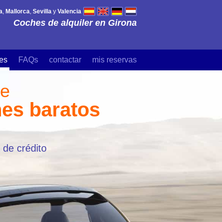
a
,
Mallorca
,
Sevilla
y
Valencia
Coches de alquiler en Girona
es
FAQs
contactar
mis reservas
de
hes baratos
 de crédito