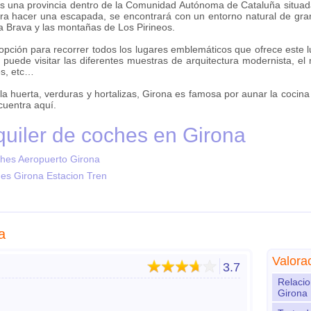
una provincia dentro de la Comunidad Autónoma de Cataluña situada 
ara hacer una escapada, se encontrará con un entorno natural de gran 
a Brava y las montañas de Los Pirineos.
pción para recorrer todos los lugares emblemáticos que ofrece este lug
a puede visitar las diferentes muestras de arquitectura modernista, e
és, etc…
 huerta, verduras y hortalizas, Girona es famosa por aunar la cocina t
cuentra aquí.
quiler de coches en Girona
ches Aeropuerto Girona
hes Girona Estacion Tren
a
Valora
3.7
Relacio
Girona