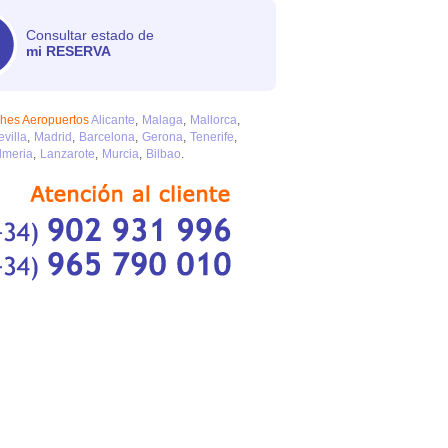
Consultar estado de
mi RESERVA
ches Aeropuertos
Alicante
Malaga
Mallorca
evilla
Madrid
Barcelona
Gerona
Tenerife
lmeria
Lanzarote
Murcia
Bilbao