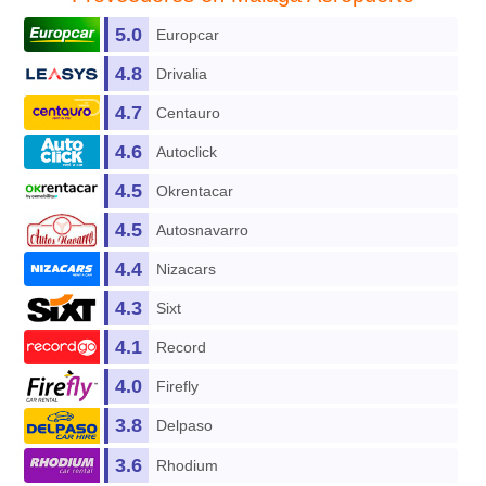
5.0
Europcar
4.8
Drivalia
4.7
Centauro
4.6
Autoclick
4.5
Okrentacar
4.5
Autosnavarro
4.4
Nizacars
4.3
Sixt
4.1
Record
4.0
Firefly
3.8
Delpaso
3.6
Rhodium