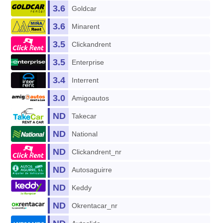
3.6
Goldcar
3.6
Minarent
3.5
Clickandrent
3.5
Enterprise
3.4
Interrent
3.0
Amigoautos
ND
Takecar
ND
National
ND
Clickandrent_nr
ND
Autosaguirre
ND
Keddy
ND
Okrentacar_nr