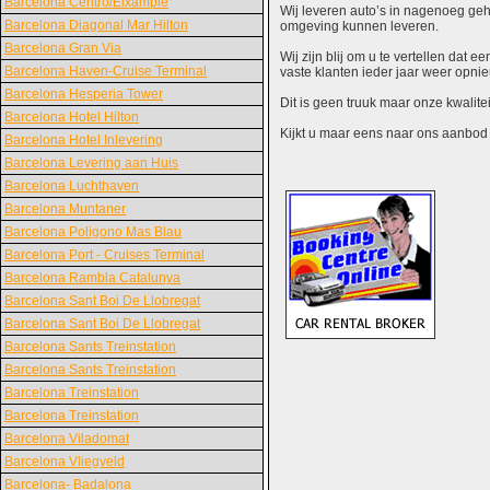
Barcelona Centro/Eixample
Wij leveren auto’s in nagenoeg gehe
Barcelona Diagonal Mar Hilton
omgeving kunnen leveren.
Barcelona Gran Via
Wij zijn blij om u te vertellen dat
Barcelona Haven-Cruise Terminal
vaste klanten ieder jaar weer opn
Barcelona Hesperia Tower
Dit is geen truuk maar onze kwalite
Barcelona Hotel Hilton
Kijkt u maar eens naar ons aanbod en
Barcelona Hotel Inlevering
Barcelona Levering aan Huis
Barcelona Luchthaven
Barcelona Muntaner
Barcelona Poligono Mas Blau
Barcelona Port - Cruises Terminal
Barcelona Rambla Catalunya
Barcelona Sant Boi De Llobregat
Barcelona Sant Boi De Llobregat
Barcelona Sants Treinstation
Barcelona Sants Treinstation
Barcelona Treinstation
Barcelona Treinstation
Barcelona Viladomat
Barcelona Vliegveld
Barcelona- Badalona