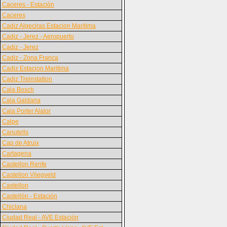
Caceres - Estación
Caceres
Cadiz Algeciras Estacion Maritima
Cadiz - Jerez - Aeropuerto
Cadiz - Jerez
Cadiz - Zona Franca
Cadiz Estacion Maritima
Cadiz Treinstation
Cala Bosch
Cala Galdana
Cala Porter Alaior
Calpe
Canutells
Cap de Atruix
Cartagena
Castellon Renfe
Castellon Vliegveld
Castellon
Castellón - Estación
Chiclana
Ciudad Real - AVE Estación