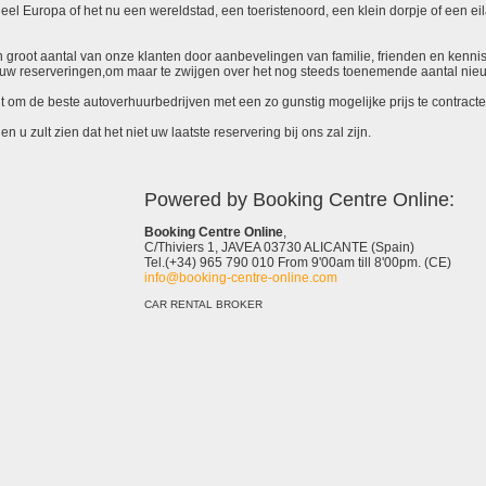
el Europa of het nu een wereldstad, een toeristenoord, een klein dorpje of een eila
 een groot aantal van onze klanten door aanbevelingen van familie, frienden en kenni
ieuw reserveringen,om maar te zwijgen over het nog steeds toenemende aantal nie
it om de beste autoverhuurbedrijven met een zo gunstig mogelijke prijs te contracte
 u zult zien dat het niet uw laatste reservering bij ons zal zijn.
Powered by Booking Centre Online:
Booking Centre Online
,
C/Thiviers 1, JAVEA 03730 ALICANTE (Spain)
Tel.(+34) 965 790 010 From 9'00am till 8'00pm. (CE)
info@booking-centre-online.com
CAR RENTAL BROKER