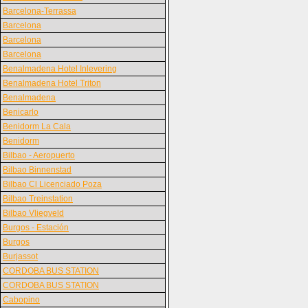
Barcelona-Terrassa
Barcelona
Barcelona
Barcelona
Benalmadena Hotel Inlevering
Benalmadena Hotel Triton
Benalmadena
Benicarlo
Benidorm La Cala
Benidorm
Bilbao - Aeropuerto
Bilbao Binnenstad
Bilbao Cl Licenciado Poza
Bilbao Treinstation
Bilbao Vliegveld
Burgos - Estación
Burgos
Burjassot
CORDOBA BUS STATION
CORDOBA BUS STATION
Cabopino