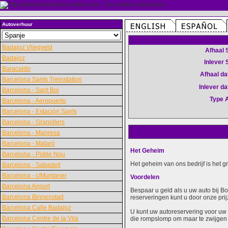
Autoverhuur
Badajoz Vliegveld
Afhaal 
Badajoz
Inlever 
Baracaldo
Afhaal d
Barcelona Sants Treinstation
Inlever d
Barcelona - Sant Boi
Type 
Barcelona - Aeropuerto
Barcelona - Estación Sants
Barcelona - Granollers
Barcelona - Manresa
Barcelona - Mataró
Het Geheim
Barcelona - Poble Nou
Het geheim van ons bedrijf is het 
Barcelona - Sabadell
Barcelona - c/Muntaner
Voordelen
Barcelona Airport
Bespaar u geld als u uw auto bij B
Barcelona Binnenstad
reserveringen kunt u door onze prij
Barcelona Calle Badajoz
U kunt uw autoreservering voor uw 
Barcelona Centre de la Vila
die rompslomp om maar te zwijgen 