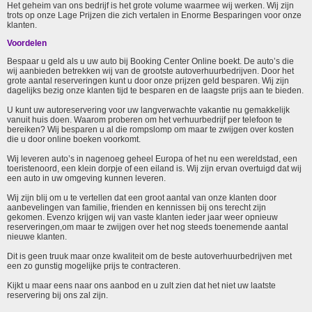
Het geheim van ons bedrijf is het grote volume waarmee wij werken. Wij zijn
trots op onze Lage Prijzen die zich vertalen in Enorme Besparingen voor onze
klanten.
Voordelen
Bespaar u geld als u uw auto bij Booking Center Online boekt. De auto’s die
wij aanbieden betrekken wij van de grootste autoverhuurbedrijven. Door het
grote aantal reserveringen kunt u door onze prijzen geld besparen. Wij zijn
dagelijks bezig onze klanten tijd te besparen en de laagste prijs aan te bieden.
U kunt uw autoreservering voor uw langverwachte vakantie nu gemakkelijk
vanuit huis doen. Waarom proberen om het verhuurbedrijf per telefoon te
bereiken? Wij besparen u al die rompslomp om maar te zwijgen over kosten
die u door online boeken voorkomt.
Wij leveren auto’s in nagenoeg geheel Europa of het nu een wereldstad, een
toeristenoord, een klein dorpje of een eiland is. Wij zijn ervan overtuigd dat wij
een auto in uw omgeving kunnen leveren.
Wij zijn blij om u te vertellen dat een groot aantal van onze klanten door
aanbevelingen van familie, frienden en kennissen bij ons terecht zijn
gekomen. Evenzo krijgen wij van vaste klanten ieder jaar weer opnieuw
reserveringen,om maar te zwijgen over het nog steeds toenemende aantal
nieuwe klanten.
Dit is geen truuk maar onze kwaliteit om de beste autoverhuurbedrijven met
een zo gunstig mogelijke prijs te contracteren.
Kijkt u maar eens naar ons aanbod en u zult zien dat het niet uw laatste
reservering bij ons zal zijn.