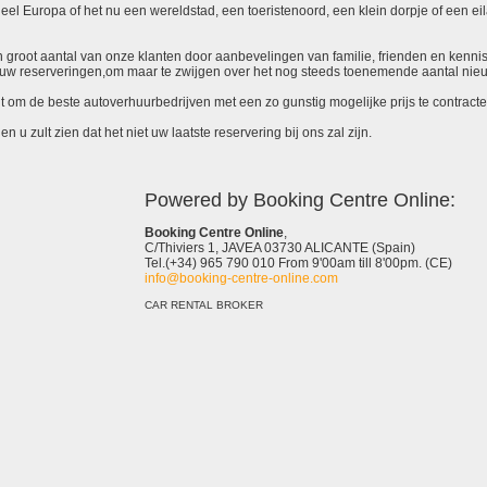
el Europa of het nu een wereldstad, een toeristenoord, een klein dorpje of een eila
 een groot aantal van onze klanten door aanbevelingen van familie, frienden en kenni
ieuw reserveringen,om maar te zwijgen over het nog steeds toenemende aantal nie
it om de beste autoverhuurbedrijven met een zo gunstig mogelijke prijs te contracte
 u zult zien dat het niet uw laatste reservering bij ons zal zijn.
Powered by Booking Centre Online:
Booking Centre Online
,
C/Thiviers 1, JAVEA 03730 ALICANTE (Spain)
Tel.(+34) 965 790 010 From 9'00am till 8'00pm. (CE)
info@booking-centre-online.com
CAR RENTAL BROKER