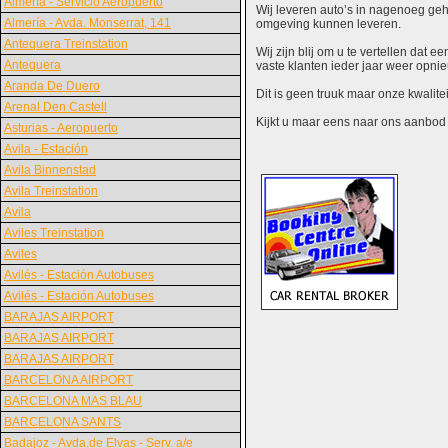
Almería - Servicio Aeropuerto
Wij leveren auto’s in nagenoeg gehe
Almería - Avda. Monserrat, 141
omgeving kunnen leveren.
Antequera Treinstation
Wij zijn blij om u te vertellen dat
Antequera
vaste klanten ieder jaar weer opn
Aranda De Duero
Dit is geen truuk maar onze kwalite
Arenal Den Castell
Kijkt u maar eens naar ons aanbod en
Asturias - Aeropuerto
Avila - Estación
Avila Binnenstad
Avila Treinstation
Avila
Aviles Treinstation
Aviles
Avilés - Estación Autobuses
Avilés - Estación Autobuses
BARAJAS AIRPORT
BARAJAS AIRPORT
BARAJAS AIRPORT
BARCELONA AIRPORT
BARCELONA MAS BLAU
BARCELONA SANTS
Badajoz - Avda.de Elvas - Serv. a/e