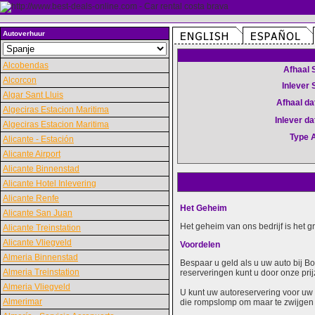
Autoverhuur
Alcobendas
Afhaal 
Alcorcon
Inlever 
Algar Sant Lluis
Afhaal d
Algeciras Estacion Maritima
Inlever d
Algeciras Estacion Maritima
Type 
Alicante - Estación
Alicante Airport
Alicante Binnenstad
Alicante Hotel Inlevering
Alicante Renfe
Het Geheim
Alicante San Juan
Het geheim van ons bedrijf is het 
Alicante Treinstation
Alicante Vliegveld
Voordelen
Almeria Binnenstad
Bespaar u geld als u uw auto bij B
Almeria Treinstation
reserveringen kunt u door onze prij
Almeria Vliegveld
U kunt uw autoreservering voor uw 
Almerimar
die rompslomp om maar te zwijgen 