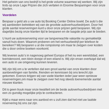
Het geheim van ons bedrijf is het grote volume waarmee wij werken. Wij zijn
trots op onze Lage Prijzen die zich vertalen in Enorme Besparingen voor onze
klanten.
Voordelen
Bespaar u geld als u uw auto bij Booking Center Online boekt. De auto’s die
wij aanbieden betrekken wij van de grootste autoverhuurbedrijven. Door het
grote aantal reserveringen kunt u door onze prijzen geld besparen. Wij zijn
dagelijks bezig onze klanten tijd te besparen en de laagste prijs aan te bieden.
U kunt uw autoreservering voor uw langverwachte vakantie nu gemakkelijk
vanuit huis doen. Waarom proberen om het verhuurbedrijf per telefoon te
bereiken? Wij besparen u al die rompslomp om maar te zwijgen over kosten
die u door online boeken voorkomt.
Wij leveren auto’s in nagenoeg geheel Europa of het nu een wereldstad, een
toeristenoord, een klein dorpje of een eiland is. Wij zijn ervan overtuigd dat wij
een auto in uw omgeving kunnen leveren.
Wij zijn blij om u te vertellen dat een groot aantal van onze klanten door
aanbevelingen van familie, frienden en kennissen bij ons terecht zijn
gekomen. Evenzo krijgen wij van vaste klanten ieder jaar weer opnieuw
reserveringen,om maar te zwijgen over het nog steeds toenemende aantal
nieuwe klanten.
Dit is geen truuk maar onze kwaliteit om de beste autoverhuurbedrijven met
een zo gunstig mogelijke prijs te contracteren.
Kijkt u maar eens naar ons aanbod en u zult zien dat het niet uw laatste
reservering bij ons zal zijn.