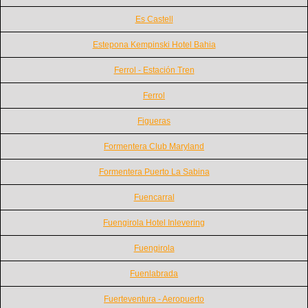
Es Castell
Estepona Kempinski Hotel Bahia
Ferrol - Estación Tren
Ferrol
Figueras
Formentera Club Maryland
Formentera Puerto La Sabina
Fuencarral
Fuengirola Hotel Inlevering
Fuengirola
Fuenlabrada
Fuerteventura - Aeropuerto