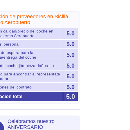
ción de proveedores en Sicilia
o Aeropuerto
n calidad/precio del coche en
5.0
 Palermo Aeropuerto
5.0
el personal
de espera para la
5.0
a/entrega del coche
5.0
del coche (limpieza,daños ...)
ad para encontrar al representate
5.0
rador
5.0
ones del contrato
5.0
cion total
Celebramos nuestro
ANIVERSARIO