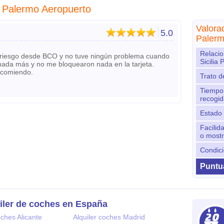
ia Palermo Aeropuerto
Valora
5.0
Palerm
Relacio
o riesgo desde BCO y no tuve ningún problema cuando
Sicilia
nada más y no me bloquearon nada en la tarjeta.
ecomiendo.
Trato d
Tiempo 
recogid
Estado 
Facilid
o most
Condici
Puntua
iler de coches en España
oches Alicante
Alquiler coches Madrid