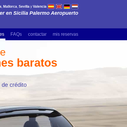
a
,
Mallorca
,
Sevilla
y
Valencia
er en Sicilia Palermo Aeropuerto
es
FAQs
contactar
mis reservas
de
hes baratos
 de crédito