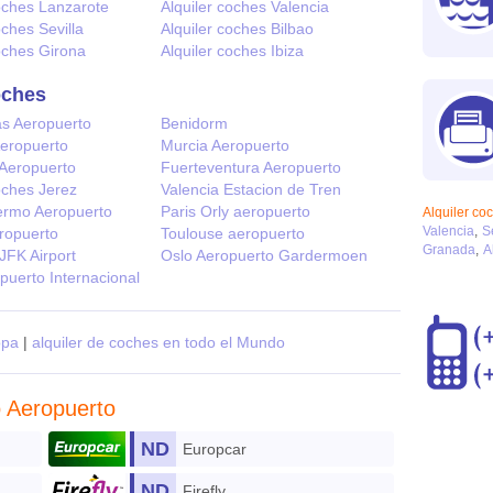
coches Lanzarote
Alquiler coches Valencia
oches Sevilla
Alquiler coches Bilbao
coches Girona
Alquiler coches Ibiza
oches
s Aeropuerto
Benidorm
Aeropuerto
Murcia Aeropuerto
 Aeropuerto
Fuerteventura Aeropuerto
oches Jerez
Valencia Estacion de Tren
lermo Aeropuerto
Paris Orly aeropuerto
Alquiler co
Valencia
S
ropuerto
Toulouse aeropuerto
Granada
A
JFK Airport
Oslo Aeropuerto Gardermoen
puerto Internacional
opa
|
alquiler de coches en todo el Mundo
o Aeropuerto
ND
Europcar
ND
Firefly