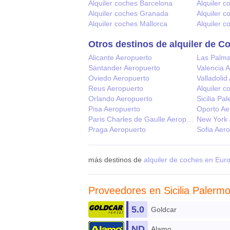
Alquiler coches Barcelona
Alquiler 
Alquiler coches Granada
Alquiler c
Alquiler coches Mallorca
Alquiler 
Otros destinos de alquiler de C
Alicante Aeropuerto
Las Palma
Santander Aeropuerto
Valencia 
Oviedo Aeropuerto
Valladolid
Reus Aeropuerto
Alquiler c
Orlando Aeropuerto
Sicilia Pa
Pisa Aeropuerto
Oporto Ae
Paris Charles de Gaulle Aeropuerto
New York 
Praga Aeropuerto
Sofia Aero
más destinos de
alquiler de coches en Eur
Proveedores en Sicilia Palerm
5.0
Goldcar
ND
Alamo