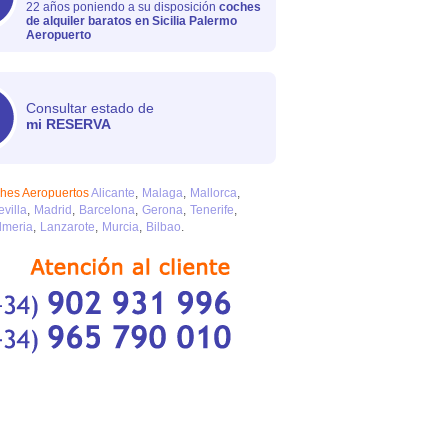
22 años poniendo a su disposición
coches
de alquiler baratos en Sicilia Palermo
Aeropuerto
Consultar estado de
mi RESERVA
ches Aeropuertos
Alicante
Malaga
Mallorca
evilla
Madrid
Barcelona
Gerona
Tenerife
lmeria
Lanzarote
Murcia
Bilbao