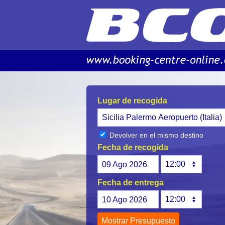
Lugar de recogida
Devolver en el mismo destino
Fecha de recogida
09
Ago
2026
Fecha de entrega
10
Ago
2026