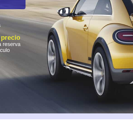
s
 precio
 reserva
ículo