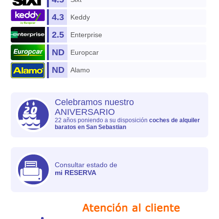
4.3
Keddy
2.5
Enterprise
ND
Europcar
ND
Alamo
Celebramos nuestro
ANIVERSARIO
22 años poniendo a su disposición
coches de alquiler
baratos en San Sebastian
Consultar estado de
mi RESERVA