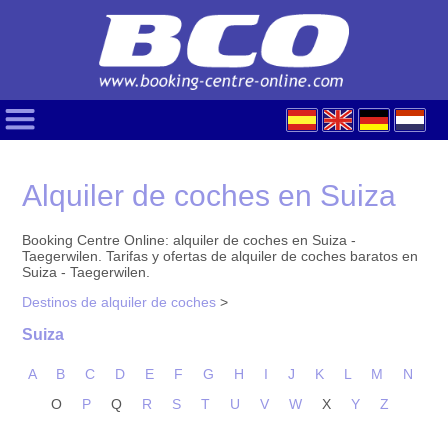
Alquiler de coches en Suiza
Booking Centre Online: alquiler de coches en Suiza -
Taegerwilen. Tarifas y ofertas de alquiler de coches baratos en
Suiza - Taegerwilen.
Destinos de alquiler de coches
>
Suiza
A
B
C
D
E
F
G
H
I
J
K
L
M
N
O
P
Q
R
S
T
U
V
W
X
Y
Z