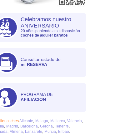
Celebramos nuestro
ANIVERSARIO
20 años poniendo a su disposición
coches de alquiler baratos
Consultar estado de
mi RESERVA
PROGRAMA DE
AFILIACION
iler coches
Alicante
Malaga
Mallorca
Valencia
lla
Madrid
Barcelona
Gerona
Tenerife
nada
Almeria
Lanzarote
Murcia
Bilbao