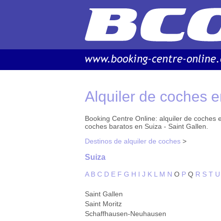
Alquiler de coches 
Booking Centre Online: alquiler de coches en
coches baratos en Suiza - Saint Gallen.
Destinos de alquiler de coches
>
Suiza
A
B
C
D
E
F
G
H
I
J
K
L
M
N
O
P
Q
R
S
T
U
Saint Gallen
Saint Moritz
Schaffhausen-Neuhausen