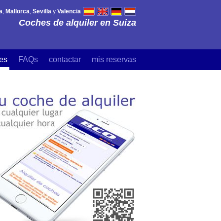
a
,
Mallorca
,
Sevilla
y
Valencia
Coches de alquiler en Suiza
es
FAQs
contactar
mis reservas