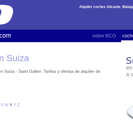
Alquiler coches Alicante
,
Malag
sobre BCO
coch
en Suiza
 Suiza - Saint Gallen. Tarifas y ofertas de alquiler de
V
W
X
Y
Z