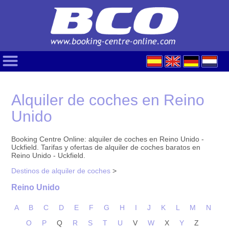
Alquiler de coches en Reino
Unido
Booking Centre Online: alquiler de coches en Reino Unido -
Uckfield. Tarifas y ofertas de alquiler de coches baratos en
Reino Unido - Uckfield.
Destinos de alquiler de coches
>
Reino Unido
A
B
C
D
E
F
G
H
I
J
K
L
M
N
O
P
Q
R
S
T
U
V
W
X
Y
Z