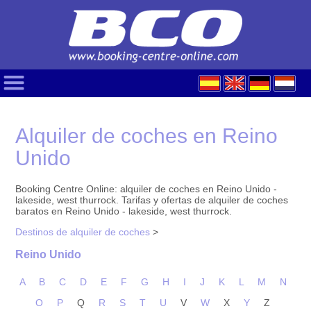
Alquiler de coches en Reino
Unido
Booking Centre Online: alquiler de coches en Reino Unido -
lakeside, west thurrock. Tarifas y ofertas de alquiler de coches
baratos en Reino Unido - lakeside, west thurrock.
Destinos de alquiler de coches
>
Reino Unido
A
B
C
D
E
F
G
H
I
J
K
L
M
N
O
P
Q
R
S
T
U
V
W
X
Y
Z