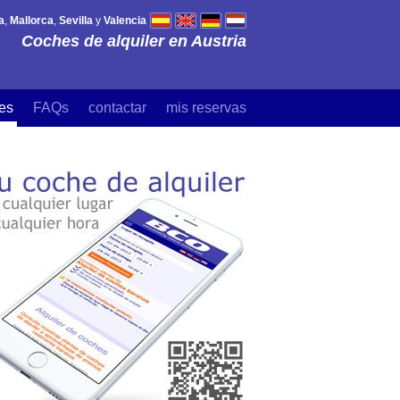
a
,
Mallorca
,
Sevilla
y
Valencia
Coches de alquiler en Austria
es
FAQs
contactar
mis reservas