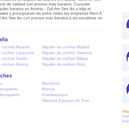
vicio de calidad con precios más baratos. Consulte
iler baratos en Austria - Zell Am See Ikc y elija el
dades y presupuesto de entre todas las empresas Rent A
ll Am See Ikc con precios más baratos y sin escatimar en
aña
e coches Alicante
Alquiler de coches Madrid
de coches Lanzarote
Alquiler de coches Valencia
e coches Sevilla
Alquiler de coches Bilbao
de coches Girona
Alquiler de coches Ibiza
oches
as
Benidorm
Aeropuerto
Murcia
 Aeropuerto
Fuerteventura
Valencia Estacion de Tren
Alqu
Sevi
Gra