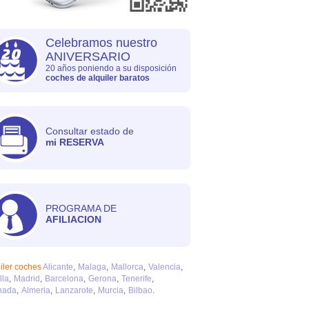
Celebramos nuestro
ANIVERSARIO
20 años poniendo a su disposición
coches de alquiler baratos
Consultar estado de
mi RESERVA
PROGRAMA DE
AFILIACION
iler coches
Alicante
Malaga
Mallorca
Valencia
lla
Madrid
Barcelona
Gerona
Tenerife
nada
Almeria
Lanzarote
Murcia
Bilbao