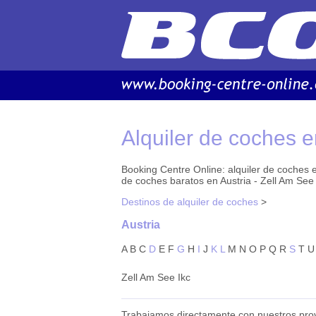
Alquiler de coches e
Booking Centre Online: alquiler de coches en
de coches baratos en Austria - Zell Am See 
Destinos de alquiler de coches
>
Austria
A
B
C
D
E
F
G
H
I
J
K
L
M
N
O
P
Q
R
S
T
U
Zell Am See Ikc
Trabajamos directamente con nuestros prov