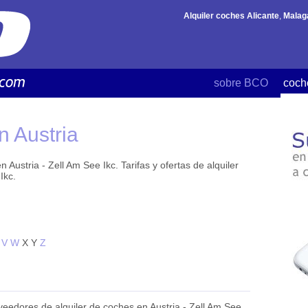
Alquiler coches Alicante
,
Malag
sobre BCO
coch
n Austria
 Austria - Zell Am See Ikc. Tarifas y ofertas de alquiler
Ikc.
V
W
X
Y
Z
eedores de alquiler de coches en Austria - Zell Am See