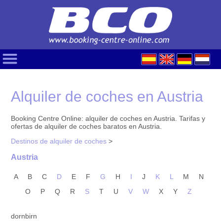
Alquiler de coches en Austria
Booking Centre Online: alquiler de coches en Austria. Tarifas y
ofertas de alquiler de coches baratos en Austria.
Destinos de alquiler de coches
>
Austria
A
B
C
D
E
F
G
H
I
J
K
L
M
N
O
P
Q
R
S
T
U
V
W
X
Y
Z
dornbirn