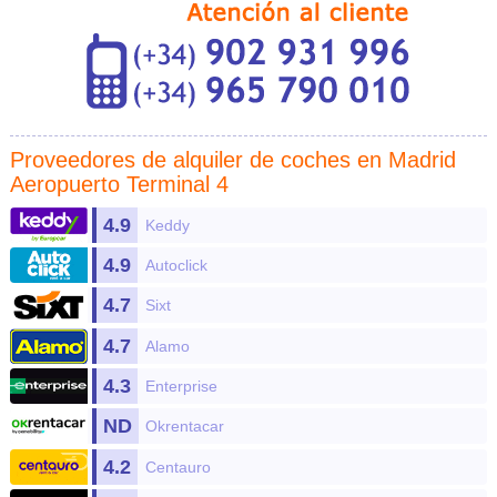
Proveedores de
alquiler de coches en Madrid
Aeropuerto Terminal 4
4.9
Keddy
4.9
Autoclick
4.7
Sixt
4.7
Alamo
4.3
Enterprise
ND
Okrentacar
4.2
Centauro