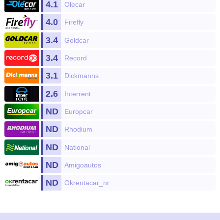
4.1
Olecar
4.0
Firefly
3.4
Goldcar
3.4
Record
3.1
Dickmanns
2.6
Interrent
ND
Europcar
ND
Rhodium
ND
National
ND
Amigoautos
ND
Okrentacar_nr